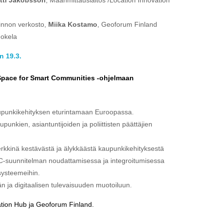
linnon verkosto,
Miika Kostamo
, Geoforum Finland
Jokela
n 19.3.
pace for Smart Communities -ohjelmaan
kaupunkikehityksen eturintamaan Euroopassa.
nkien, asiantuntijoiden ja poliittisten päättäjien
erkkinä kestävästä ja älykkäästä kaupunkikehityksestä
-suunnitelman noudattamisessa ja integroitumisessa
systeemeihin.
n ja digitaalisen tulevaisuuden muotoiluun.
vation Hub ja Geoforum Finland.