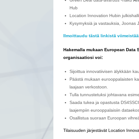
Hub
Location Innovation Hubin julkishal
Kysymyksiä ja vastauksia, Joonas 
Ilmoittaudu tästä linkistä viimeistää
Hakemalla mukaan European Data S
organisaatiosi voi:
Sijoittua innovatiivisen älykkään 
Päästä mukaan eurooppalaisten kaupu
laajaan verkostoon.
Tulla tunnustetuksi johtavana esim
Saada tukea ja opastusta DS4SSCC
laajempiin eurooppalaisiin dataeko
Osallistua suoraan Euroopan vihreä
Tilaisuuden järjestävät Location Inno