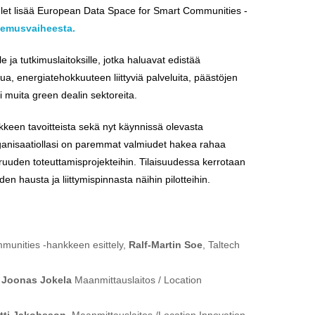
ulet lisää European Data Space for Smart Communities -
kemusvaiheesta.
lle ja tutkimuslaitoksille, jotka haluavat edistää
ua, energiatehokkuuteen liittyviä palveluita, päästöjen
i muita green dealin sektoreita.
keen tavoitteista sekä nyt käynnissä olevasta
ganisaatiollasi on paremmat valmiudet hakea rahaa
uden toteuttamisprojekteihin. Tilaisuudessa kerrotaan
 hausta ja liittymispinnasta näihin pilotteihin.
munities -hankkeen esittely,
Ralf-Martin Soe
, Taltech
,
Joonas
Jokela
Maanmittauslaitos / Location
tti Jakobsson
, Maanmittauslaitos /Location Innovation