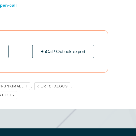
pen-call
+ iCal / Outlook export
,
,
UPUNKIMALLIT
KIERTOTALOUS
RT CITY