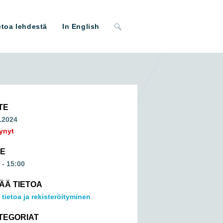
Toggle
etoa lehdestä
In English
website
search
TE
.2024
ynyt
ME
 - 15:00
SÄÄ TIETOA
 tietoa ja rekisteröityminen
TEGORIAT