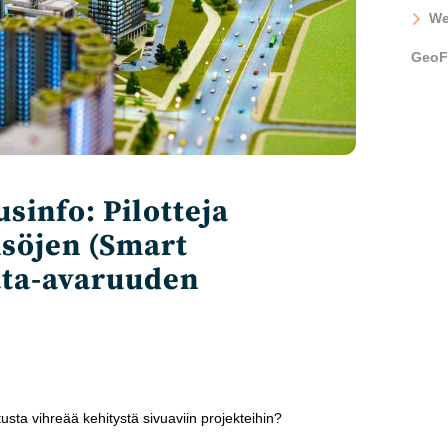
We
GeoF
sinfo: Pilotteja
isöjen (Smart
ata-avaruuden
usta vihreää kehitystä sivuaviin projekteihin?