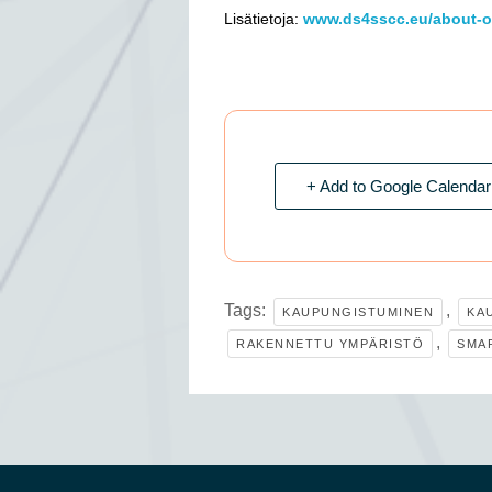
Lisätietoja:
www.ds4sscc.eu/about-o
+ Add to Google Calendar
Tags:
,
KAUPUNGISTUMINEN
KA
,
RAKENNETTU YMPÄRISTÖ
SMA