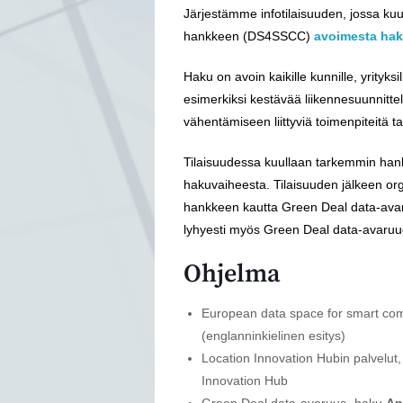
Järjestämme infotilaisuuden, jossa ku
hankkeen (DS4SSCC)
avoimesta ha
Haku on avoin kaikille kunnille, yrityksi
esimerkiksi kestävää liikennesuunnittel
vähentämiseen liittyviä toimenpiteitä ta
Tilaisuudessa kuullaan tarkemmin hank
hakuvaiheesta. Tilaisuuden jälkeen or
hankkeen kautta Green Deal data-avaru
lyhyesti myös Green Deal data-avaruuden
Ohjelma
European data space for smart com
(englanninkielinen esitys)
Location Innovation Hubin palvelut
Innovation Hub
Green Deal data-avaruus -haku
An