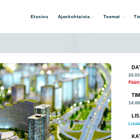
Etusivu
Ajankohtaista
Teemat
Ti
DA
20.03
Päätt
TI
14:00
LI
Lisää
KA