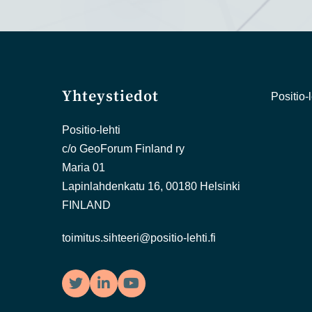
Yhteystiedot
Positio-l
Positio-lehti
c/o GeoForum Finland ry
Maria 01
Lapinlahdenkatu 16, 00180 Helsinki
FINLAND
toimitus.sihteeri@positio-lehti.fi
Twitter
LinkedIn
YouTube