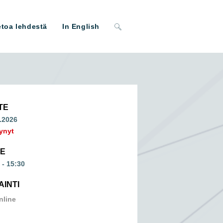
Toggle
etoa lehdestä
In English
website
search
TE
.2026
ynyt
ME
 - 15:30
AINTI
nline