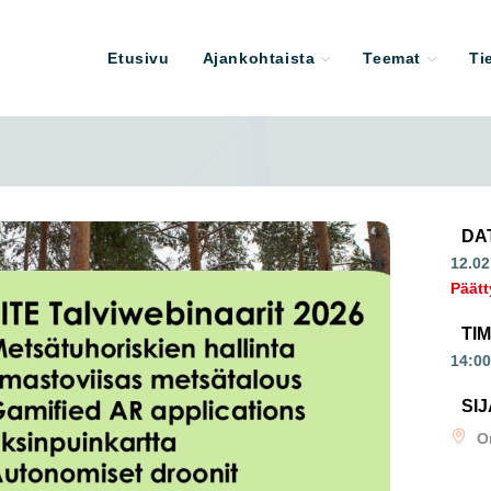
Etusivu
Ajankohtaista
Teemat
Ti
DA
12.02
Päätt
TI
14:00
SIJ
O