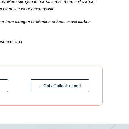
kus:
More nitrogen to boreal forest, more soil carbon:
in plant secondary metabolism
ng-term nitrogen fertilization enhances soil carbon
nvarakeskus
+ iCal / Outlook export