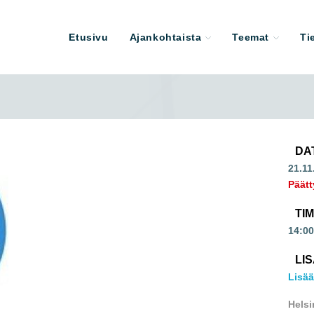
Etusivu
Ajankohtaista
Teemat
Ti
DA
21.11
Päätt
TI
14:00
LI
Lisää
Helsi