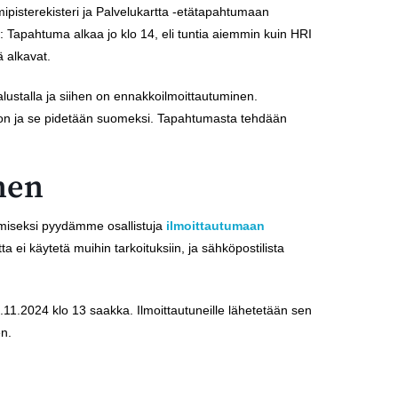
ipisterekisteri ja Palvelukartta -etätapahtumaan
 Tapahtuma alkaa jo klo 14, eli tuntia aiemmin kuin HRI
 alkavat.
ustalla ja siihen on ennakkoilmoittautuminen.
ton ja se pidetään suomeksi. Tapahtumasta tehdään
nen
amiseksi pyydämme osallistuja
ilmoittautumaan
a ei käytetä muihin tarkoituksiin, ja sähköpostilista
.11.2024 klo 13 saakka. Ilmoittautuneille lähetetään sen
en.