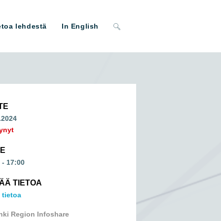
Toggle
etoa lehdestä
In English
website
search
TE
.2024
ynyt
ME
 - 17:00
SÄÄ TIETOA
 tietoa
nki Region Infoshare