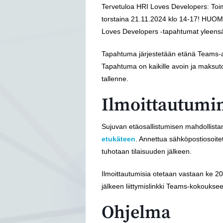
Tervetuloa HRI Loves Developers: Toim
torstaina 21.11.2024 klo 14-17! HUOM:
Loves Developers -tapahtumat yleensä
Tapahtuma järjestetään etänä Teams-al
Tapahtuma on kaikille avoin ja maksu
tallenne.
Ilmoittautumi
Sujuvan etäosallistumisen mahdollist
etukäteen
. Annettua sähköpostiosoitett
tuhotaan tilaisuuden jälkeen.
Ilmoittautumisia otetaan vastaan ke 20
jälkeen liittymislinkki Teams-kokoukse
Ohjelma