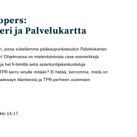
opers:
eri ja Palvelukartta
n, jossa sukellamme pääkaupunkiseudun Palvelukartan
an! Ohjelmassa on mielenkiintoisia case-esimerkkejä
 ja hel.fi-tiimiltä sekä asiantuntijakeskusteluja
ö TPR kerro sinulle mitään? Ei hätää, kerromme, mistä on
atewayn tilanteesta ja TPR-perheen uusimisen
klo 14-17.