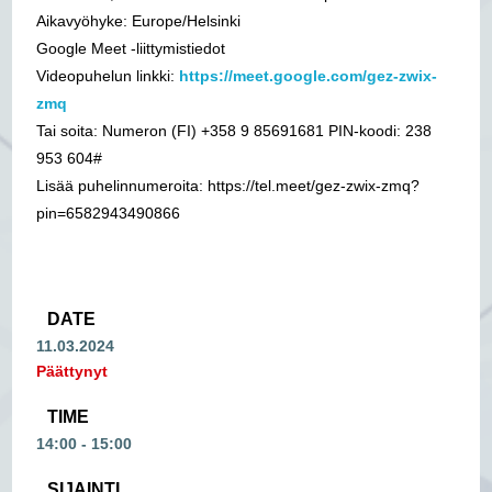
Aikavyöhyke: Europe/Helsinki
Google Meet ‑liittymistiedot
Videopuhelun linkki:
https://meet.google.com/gez-zwix-
zmq
Tai soita: Numeron ‪(FI) +358 9 85691681‬ PIN-koodi: ‪238
953 604‬#
Lisää puhelinnumeroita: https://tel.meet/gez-zwix-zmq?
pin=6582943490866
DATE
11.03.2024
Päättynyt
TIME
14:00 - 15:00
SIJAINTI