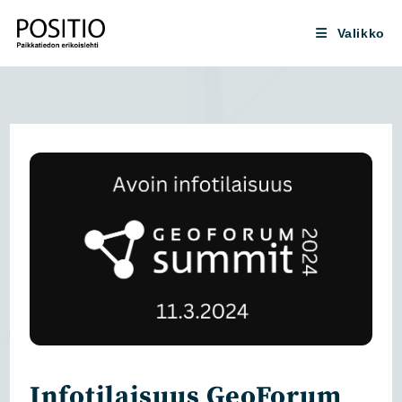
Siirry
suoraan
Valikko
sisältöön
Infotilaisuus GeoForum