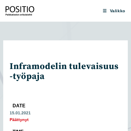
Siirry
suoraan
Valikko
sisältöön
Inframodelin tulevaisuus
-työpaja
DATE
15.01.2021
Päättynyt