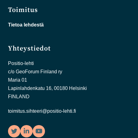
Toimitus
Tietoa lehdestä
Yhteystiedot
Positio-lehti
c/o GeoForum Finland ry
Maria 01
Lapinlahdenkatu 16, 00180 Helsinki
FINLAND
toimitus.sihteeri@positio-lehti.fi
Twitter
LinkedIn
YouTube