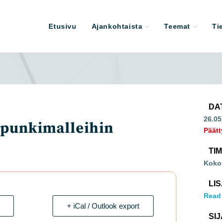
Etusivu
Ajankohtaista
Teemat
Ti
DA
26.05
upunkimalleihin
Päätt
TI
Koko
LI
Read
+ iCal / Outlook export
SIJ