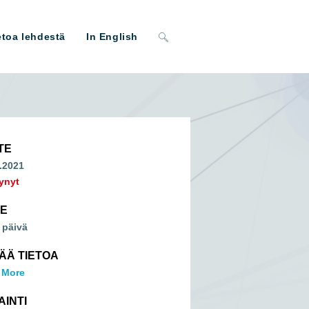
Toggle
etoa lehdestä
In English
website
search
TE
.2021
ynyt
ME
 päivä
SÄÄ TIETOA
 More
AINTI