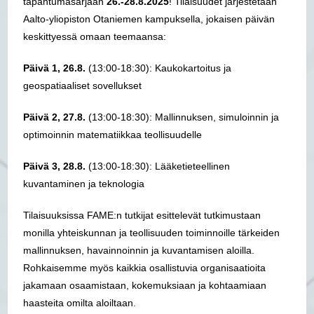
tapahtumasarjaan
26.-28.8.2025
! Tilaisuudet järjestetään
Aalto-yliopiston Otaniemen kampuksella, jokaisen päivän
keskittyessä omaan teemaansa:
Päivä 1, 26.8.
(13:00-18:30): Kaukokartoitus ja
geospatiaaliset sovellukset
Päivä 2, 27.8.
(13:00-18:30): Mallinnuksen, simuloinnin ja
optimoinnin matematiikkaa teollisuudelle
Päivä 3, 28.8.
(13:00-18:30): Lääketieteellinen
kuvantaminen ja teknologia
Tilaisuuksissa FAME:n tutkijat esittelevät tutkimustaan
monilla yhteiskunnan ja teollisuuden toiminnoille tärkeiden
mallinnuksen, havainnoinnin ja kuvantamisen aloilla.
Rohkaisemme myös kaikkia osallistuvia organisaatioita
jakamaan osaamistaan, kokemuksiaan ja kohtaamiaan
haasteita omilta aloiltaan.