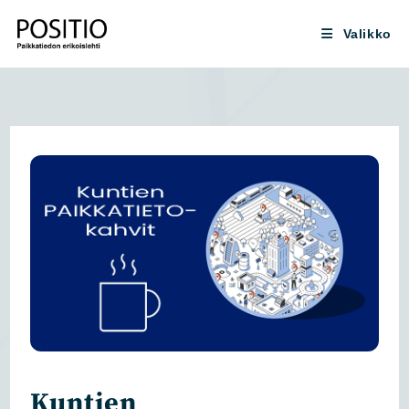
Siirry
suoraan
Valikko
sisältöön
Kuntien