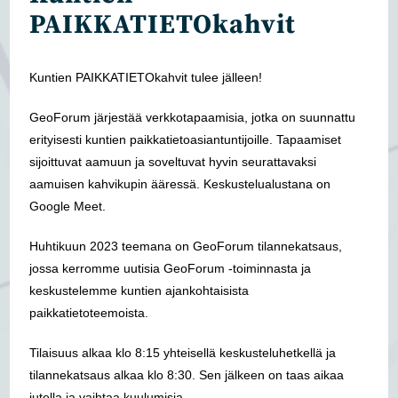
PAIKKATIETOkahvit
Kuntien PAIKKATIETOkahvit tulee jälleen!
GeoForum järjestää verkkotapaamisia, jotka on suunnattu
erityisesti kuntien paikkatietoasiantuntijoille. Tapaamiset
sijoittuvat aamuun ja soveltuvat hyvin seurattavaksi
aamuisen kahvikupin ääressä. Keskustelualustana on
Google Meet.
Huhtikuun 2023 teemana on GeoForum tilannekatsaus,
jossa kerromme uutisia GeoForum -toiminnasta ja
keskustelemme kuntien ajankohtaisista
paikkatietoteemoista.
Tilaisuus alkaa klo 8:15 yhteisellä keskusteluhetkellä ja
tilannekatsaus alkaa klo 8:30. Sen jälkeen on taas aikaa
jutella ja vaihtaa kuulumisia.