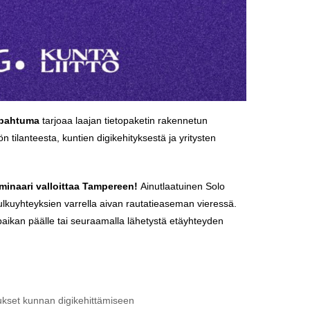
tapahtuma
tarjoaa laajan tietopaketin rakennetun
n tilanteesta, kuntien digikehityksestä ja yritysten
minaari valloittaa Tampereen!
Ainutlaatuinen Solo
kulkuyhteyksien varrella aivan rautatieaseman vieressä.
paikan päälle tai seuraamalla lähetystä etäyhteyden
ukset kunnan digikehittämiseen