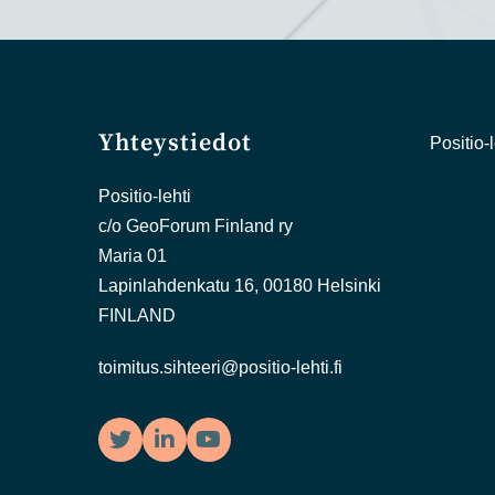
Yhteystiedot
Positio-l
Positio-lehti
c/o GeoForum Finland ry
Maria 01
Lapinlahdenkatu 16, 00180 Helsinki
FINLAND
toimitus.sihteeri@positio-lehti.fi
Twitter
LinkedIn
YouTube