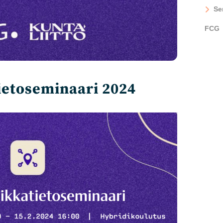
Se
FCG
ietoseminaari 2024