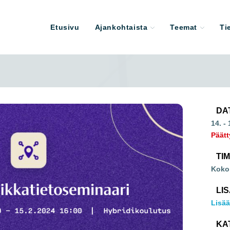
Etusivu
Ajankohtaista
Teemat
Ti
DA
14. -
Päätt
TI
Koko
LI
Lisää
KA