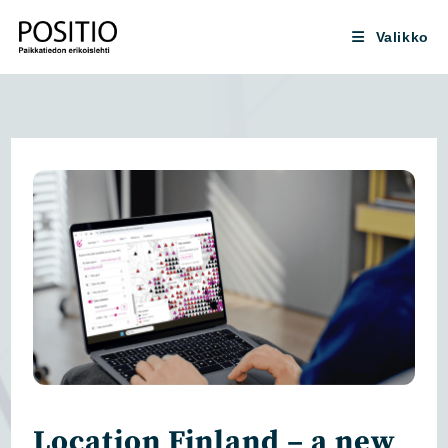
Siirry
suoraan
Valikko
sisältöön
Location Finland – a new