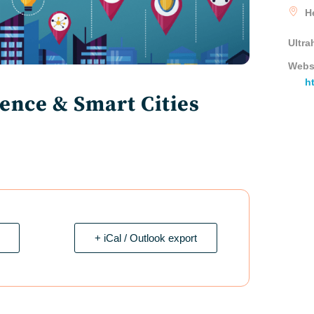
H
Ultra
Webs
h
gence & Smart Cities
+ iCal / Outlook export