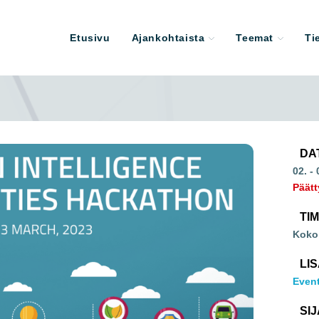
Etusivu
Ajankohtaista
Teemat
Ti
DA
02. -
Päätt
TI
Koko
LI
Event
SIJ