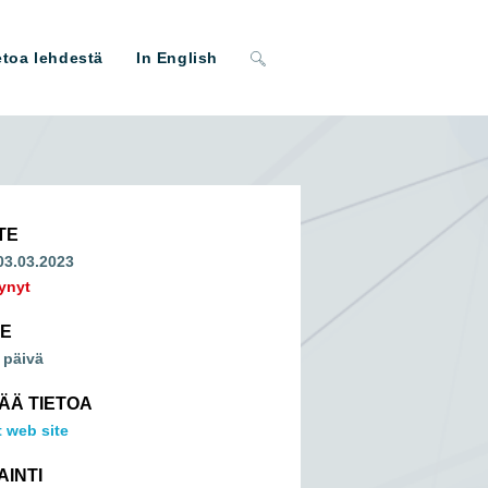
Toggle
etoa lehdestä
In English
website
search
TE
 03.03.2023
ynyt
ME
 päivä
SÄÄ TIETOA
 web site
AINTI