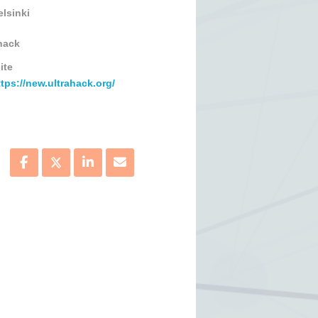
elsinki
hack
ite
ttps://new.ultrahack.org/