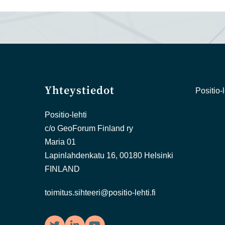
Yhteystiedot
Positio-l
Positio-lehti
c/o GeoForum Finland ry
Maria 01
Lapinlahdenkatu 16, 00180 Helsinki
FINLAND
toimitus.sihteeri@positio-lehti.fi
Twitter
LinkedIn
YouTube