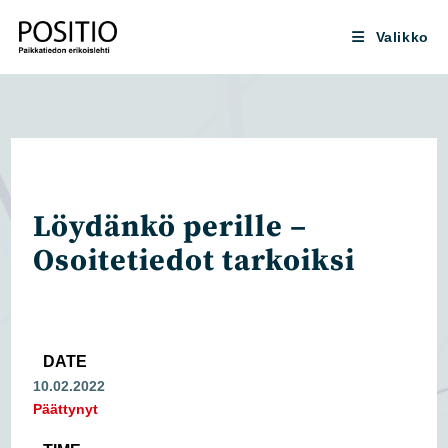
Siirry
suoraan
Valikko
sisältöön
Löydänkö perille –
Osoitetiedot tarkoiksi
DATE
10.02.2022
Päättynyt