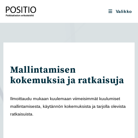
Siirry
suoraan
Valikko
sisältöön
Mallintamisen
kokemuksia ja ratkaisuja
Ilmoittaudu mukaan kuulemaan viimeisimmät kuulumiset
mallintamisesta, käytännön kokemuksista ja tarjolla olevista
ratkaisuista.