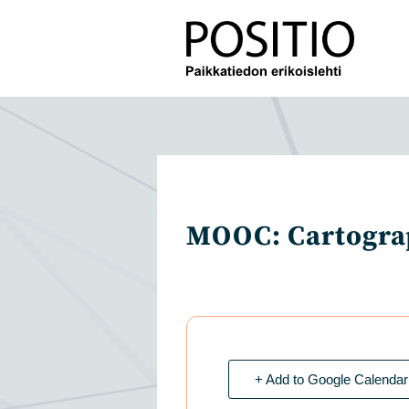
Siirry
suoraan
sisältöön
MOOC: Cartograp
+ Add to Google Calendar