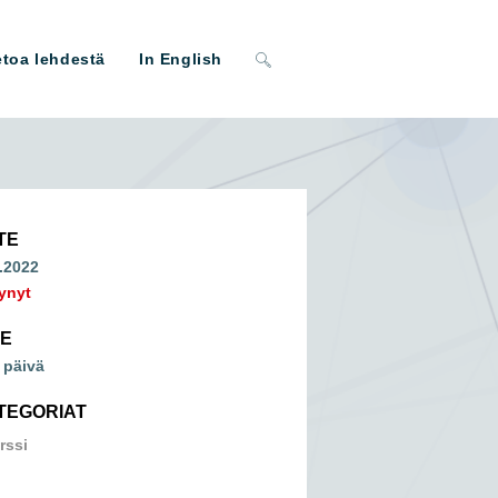
Toggle
etoa lehdestä
In English
website
search
TE
.2022
ynyt
ME
 päivä
TEGORIAT
rssi