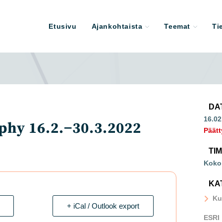
Etusivu
Ajankohtaista
Teemat
Ti
DA
16.02
hy 16.2.−30.3.2022
Päätt
TI
Koko
KA
Ku
+ iCal / Outlook export
ESRI