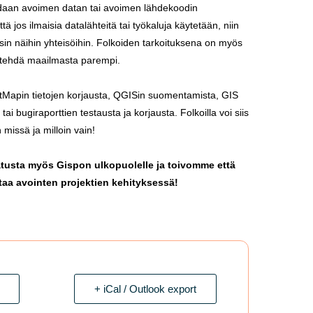
idaan avoimen datan tai avoimen lähdekoodin
tä jos ilmaisia datalähteitä tai työkaluja käytetään, niin
isin näihin yhteisöihin. Folkoiden tarkoituksena on myös
la tehdä maailmasta parempi.
tMapin tietojen korjausta, QGISin suomentamista, GIS
 bugiraporttien testausta ja korjausta. Folkoilla voi siis
 missä ja milloin vain!
tusta myös Gispon ulkopuolelle ja toivomme että
uttaa avointen projektien kehityksessä!
+ iCal / Outlook export