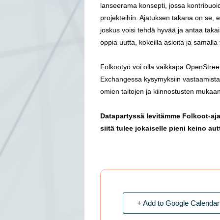
lanseerama konsepti, jossa kontribuo
projekteihin. Ajatuksen takana on se, et
joskus voisi tehdä hyvää ja antaa taka
oppia uutta, kokeilla asioita ja samal
Folkootyö voi olla vaikkapa OpenStree
Exchangessa kysymyksiin vastaamista tai
omien taitojen ja kiinnostusten mukaan
Datapartyssä levitämme Folkoot-aja
siitä tulee jokaiselle pieni keino a
+ Add to Google Calendar