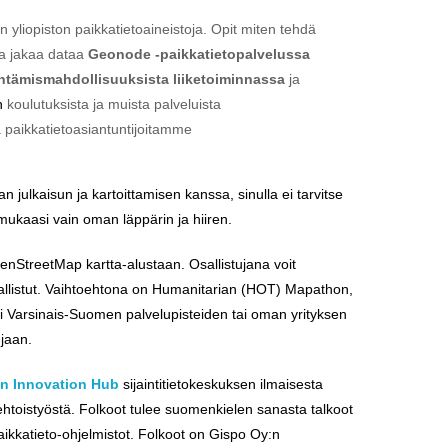
yliopiston paikkatietoaineistoja. Opit miten tehdä
 ja jakaa dataa
Geonode -paikkatietopalvelussa
ntämismahdollisuuksista liiketoiminnassa
ja
n
koulutuksista ja muista palveluista
 paikkatietoasiantuntijoitamme
ulkaisun ja kartoittamisen kanssa, sinulla ei tarvitse
mukaasi vain oman läppärin ja hiiren.
nStreetMap kartta-alustaan. Osallistujana voit
osallistut. Vaihtoehtona on Humanitarian (HOT) Mapathon,
i Varsinais-Suomen palvelupisteiden tai oman yrityksen
jaan.
on Innovation Hub
sijaintitietokeskuksen ilmaisesta
htoistyöstä. Folkoot tulee suomenkielen sanasta talkoot
kkatieto-ohjelmistot. Folkoot on Gispo Oy:n