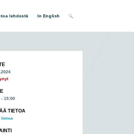
Toggle
etoa lehdestä
In English
website
search
TE
.2024
ynyt
ME
 - 15:00
SÄÄ TIETOA
 tietoa
AINTI