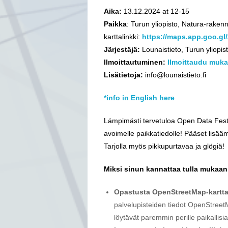
Aika:
13.12.2024 at 12-15
Paikka
: Turun yliopisto, Natura-raken
karttalinkki:
https://maps.app.goo.g
Järjestäjä:
Lounaistieto, Turun yliopis
Ilmoittautuminen:
Ilmoittaudu muka
Lisätietoja:
info@lounaistieto.fi
*info in English here
Lämpimästi tervetuloa Open Data Fest
avoimelle paikkatiedolle! Pääset lisää
Tarjolla myös pikkupurtavaa ja glögiä!
Miksi sinun kannattaa tulla mukaan
Opastusta OpenStreetMap-kartta
palvelupisteiden tiedot OpenStreetM
löytävät paremmin perille paikallisi