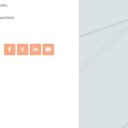
urku
istieto