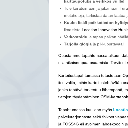
karttaupotuksia verkkosivuille!
Tule kuratoimaan ja jakamaan Turun 
metatietoja, tarkistaa datan laatua
Kuulet lisää paikkatiedon hyödy
ilmaisista
Location Innovation Hubi
Verkostoidu
ja tapaa paikan päällä
Tarjolla glögiä
ja pikkupurtavaa!
Opastamme tapahtumassa alkuun datan j
olla aikaisempaa osaamista. Tarvitset 
Kartoitustapahtumassa tutustutaan Ope
itse valita, mihin kartoitustehtävään 
jonka tehtävä tarkentuu lähempänä, ta
tietojen täydentäminen OSM-karttapoh
Tapahtumassa kuullaan myös
Locati
palvelutarjonnasta sekä folkoot vapaae
ja FOSS4G eli avoimen lähdekoodin pai