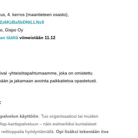
nus, 4. kerros (maantieteen osasto),
l/2z6KzBa5bDNtLLNs9
to, Gispo Oy
an täältä
viimeistään 11.12
ival -yhteisötapahtumaamme, joka on omistettu
mään ja jakamaan avointa paikkatietoa opastetusti.
:
palvelun käyttöön
. Tuo organisaatiosi tai muiden
ap-karttapalveluun – näin esimerkiksi kuntalaiset
a reittioppaita hyödyntämällä.
Opi lisäksi tekemään itse