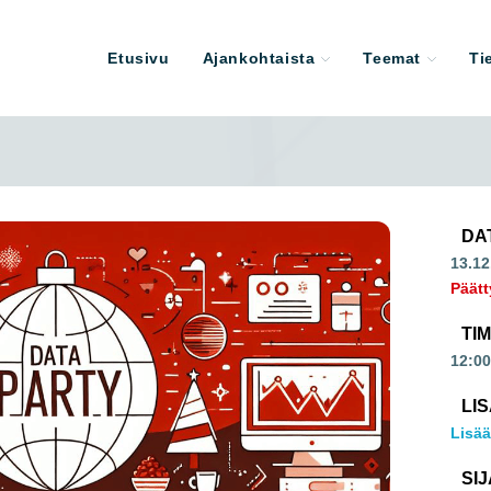
Etusivu
Ajankohtaista
Teemat
Ti
DA
13.12
Päätt
TI
12:00
LI
Lisää
SIJ