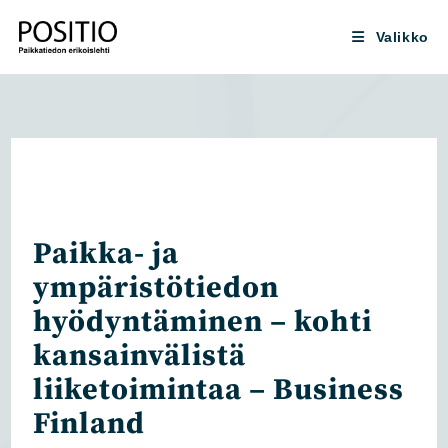
Siirry
suoraan
Valikko
sisältöön
Paikka- ja
ympäristötiedon
hyödyntäminen – kohti
kansainvälistä
liiketoimintaa – Business
Finland