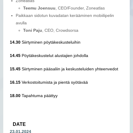
Zoneatlas
Teemu Joensuu
, CEO/Founder, Zoneatlas
Paikkaan sidotun kuvadatan kerääminen mobiilipelin
avulla
Toni Paju
, CEO, Crowdsorsa
14.30
Siirtyminen pöytäkeskusteluihin
14.45
Pöytäkeskustelut alustajien johdolla
15.45
Siirtyminen pääsaliin ja keskusteluiden yhteenvedot
16.15
Verkostoitumista ja pientä syötävää
18.00
Tapahtuma päättyy
DATE
23.01.2024