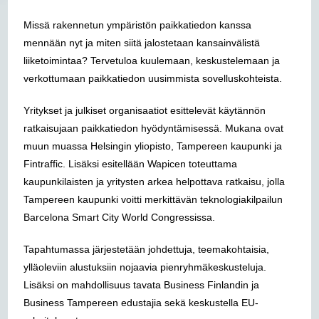
Missä rakennetun ympäristön paikkatiedon kanssa
mennään nyt ja miten siitä jalostetaan kansainvälistä
liiketoimintaa? Tervetuloa kuulemaan, keskustelemaan ja
verkottumaan paikkatiedon uusimmista sovelluskohteista.
Yritykset ja julkiset organisaatiot esittelevät käytännön
ratkaisujaan paikkatiedon hyödyntämisessä. Mukana ovat
muun muassa Helsingin yliopisto, Tampereen kaupunki ja
Fintraffic. Lisäksi esitellään Wapicen toteuttama
kaupunkilaisten ja yritysten arkea helpottava ratkaisu, jolla
Tampereen kaupunki voitti merkittävän teknologiakilpailun
Barcelona Smart City World Congressissa.
Tapahtumassa järjestetään johdettuja, teemakohtaisia,
ylläoleviin alustuksiin nojaavia pienryhmäkeskusteluja.
Lisäksi on mahdollisuus tavata Business Finlandin ja
Business Tampereen edustajia sekä keskustella EU-