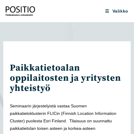
Siirry
suoraan
Valikko
sisältöön
Paikkatietoalan
oppilaitosten ja yritysten
yhteistyö
Seminaarin järjestelyistä vastaa Suomen
paikkatietoklusterin FLICin (Finnish Location Information
Cluster) puolesta Esri Finland.
Tilaisuus on suunnattu
paikkatietolan toisen asteen ja korkea-asteen