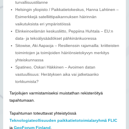
turvallisuustilanne
Helsingin yliopisto / Paikkatietokeskus, Hanna Lahtinen –
Esimerkkejä satelliittipaikannuksen häirinnän
vaikutuksista eri ympäristöissä
Elinkeinoelämän keskusliitto, Peppiina Huhtala – EU:n
data- ja tekoälysäädökset pähkinänkuoressa
Sitowise, Aki Aapaoja – Resilienssin rajamailla: kriitteisten
toimintojen ja toimijoiden häiriönsietokyvyn merkitys
yhteiskunnassa
Spatineo, Oskari Häkkinen – Avoimen datan
vastuullisuus: Herätyksen aika vai jatketaanko
torkkumista?
Tarjoilujen varmistamiseksi muistathan rekisteröityä
tapahtumaan.
Tapahtuman toteuttavat yhteistyössä
Teknologiateollisuuden paikkatietotoimialaryhmä FLIC
ja
GeoForum Finland
.