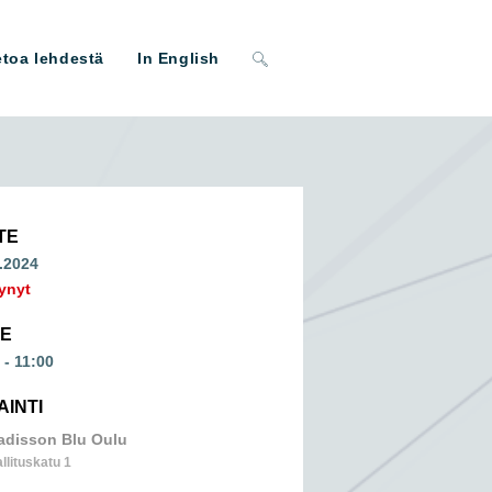
Toggle
etoa lehdestä
In English
website
search
TE
.2024
ynyt
ME
 - 11:00
AINTI
adisson Blu Oulu
llituskatu 1