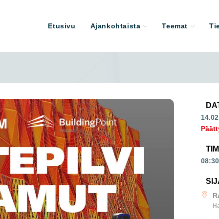
Etusivu
Ajankohtaista
Teemat
Ti
DA
14.02
Päätt
TI
08:30
SIJ
R
Ha