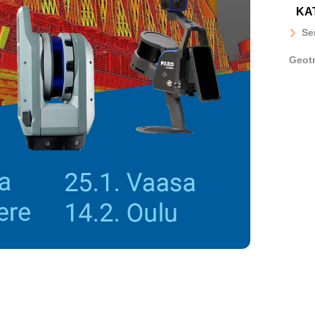
KA
Se
Geot