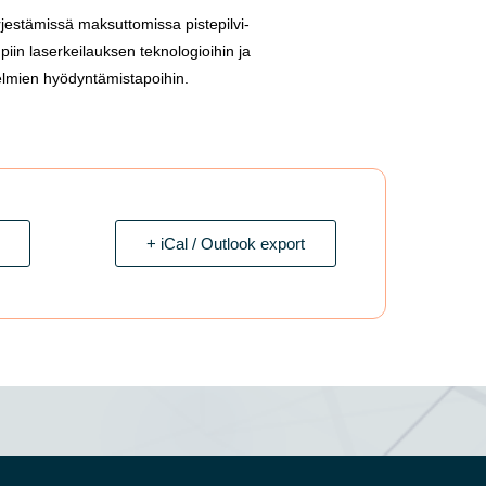
rjestämissä maksuttomissa pistepilvi-
in laserkeilauksen teknologioihin ja
telmien hyödyntämistapoihin.
+ iCal / Outlook export