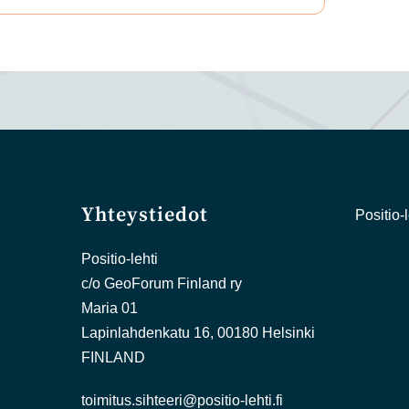
Yhteystiedot
Positio-l
Positio-lehti
c/o GeoForum Finland ry
Maria 01
Lapinlahdenkatu 16, 00180 Helsinki
FINLAND
toimitus.sihteeri@positio-lehti.fi