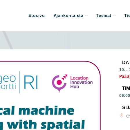
Etusivu
Ajankohtaista
Teemat
Ti
DA
10. -
Päätt
TI
09:00
SIJ
C