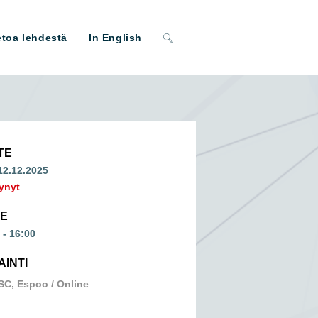
Toggle
etoa lehdestä
In English
website
search
TE
 12.12.2025
ynyt
ME
 - 16:00
AINTI
SC, Espoo / Online