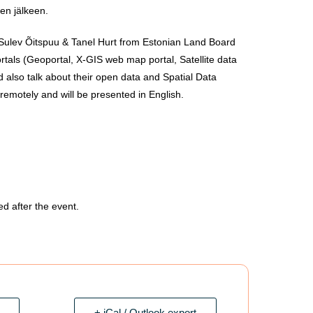
den jälkeen.
Sulev Õitspuu & Tanel Hurt from Estonian Land Board
ortals (Geoportal, X-GIS web map portal, Satellite data
d also talk about their open data and Spatial Data
 remotely and will be presented in English.
ed after the event.
+ iCal / Outlook export