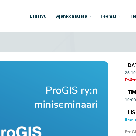
Etusivu
Ajankohtaista
Teemat
Ti
DA
25.10
Päätt
TI
10:00
LI
Ilmoi
ProGI