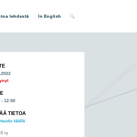
Toggle
etoa lehdestä
In English
website
search
TE
.2022
ynyt
ME
 - 12:00
SÄÄ TIETOA
ttaudu täällä
S ry