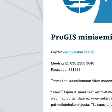
ProGIS minisemi
Löydät
Zoom-linkin täältä
.
Meeting ID: 895 2355 9646
Passcode: 591839
Tervetuloa kuuntelemaan Viron maanm
Sulev Õitspuu & Tanel Hurt kertovat me
web map portal, Satelliittikuva- sekä v
paikkatietohakemistosta. Tilaisuus jär