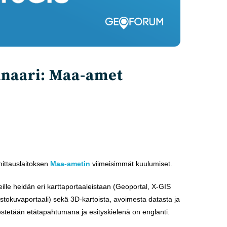
naari: Maa-amet
ittauslaitoksen
Maa-ametin
viimeisimmät kuulumiset.
ille heidän eri karttaportaaleistaan (Geoportal, X-GIS
iistokuvaportaali) sekä 3D-kartoista, avoimesta datasta ja
jestetään etätapahtumana ja esityskielenä on englanti.