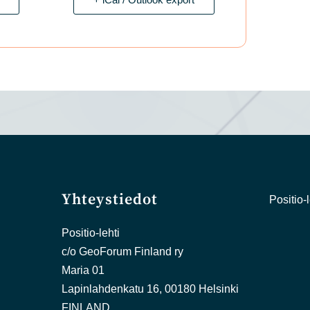
Yhteystiedot
Positio-l
Positio-lehti
c/o GeoForum Finland ry
Maria 01
Lapinlahdenkatu 16, 00180 Helsinki
FINLAND