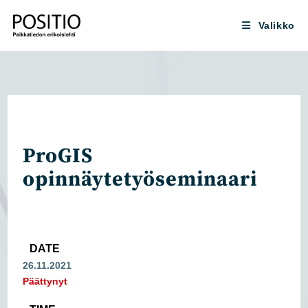
Siirry
suoraan
Valikko
sisältöön
ProGIS
opinnäytetyöseminaari
DATE
26.11.2021
Päättynyt