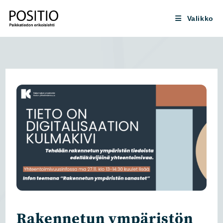
Siirry
suoraan
Valikko
sisältöön
Rakennetun ympäristön