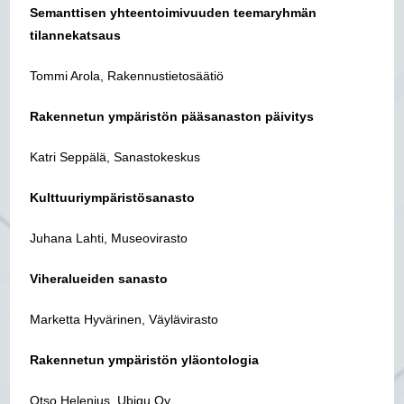
Semanttisen yhteentoimivuuden teemaryhmän
tilannekatsaus
Tommi Arola, Rakennustietosäätiö
Rakennetun ympäristön pääsanaston päivitys
Katri Seppälä, Sanastokeskus
Kulttuuriympäristösanasto
Juhana Lahti, Museovirasto
Viheralueiden sanasto
Marketta Hyvärinen, Väylävirasto
Rakennetun ympäristön yläontologia
Otso Helenius, Ubigu Oy