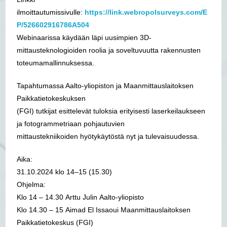
ilmoittautumissivulle:
https://link.webropolsurveys.com/E
P/526602916786A504
Webinaarissa käydään läpi uusimpien 3D-
mittausteknologioiden roolia ja soveltuvuutta rakennusten
toteumamallinnuksessa.
Tapahtumassa Aalto-yliopiston ja Maanmittauslaitoksen
Paikkatietokeskuksen
(FGI) tutkijat esittelevät tuloksia erityisesti laserkeilaukseen
ja fotogrammetriaan pohjautuvien
mittaustekniikoiden hyötykäytöstä nyt ja tulevaisuudessa.
Aika:
31.10.2024 klo 14–15 (15.30)
Ohjelma:
Klo 14 – 14.30 Arttu Julin Aalto-yliopisto
Klo 14.30 – 15 Aimad El Issaoui Maanmittauslaitoksen
Paikkatietokeskus (FGI)