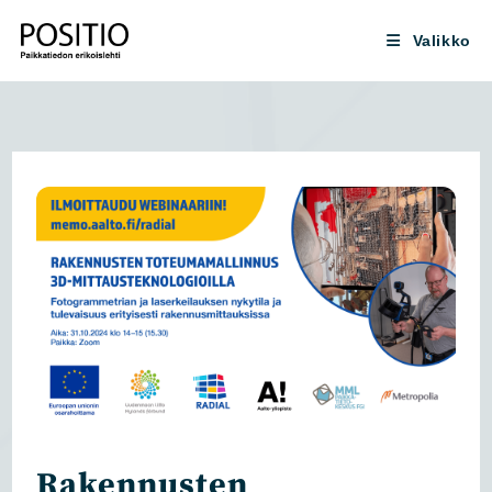
Siirry
suoraan
Valikko
sisältöön
Rakennusten