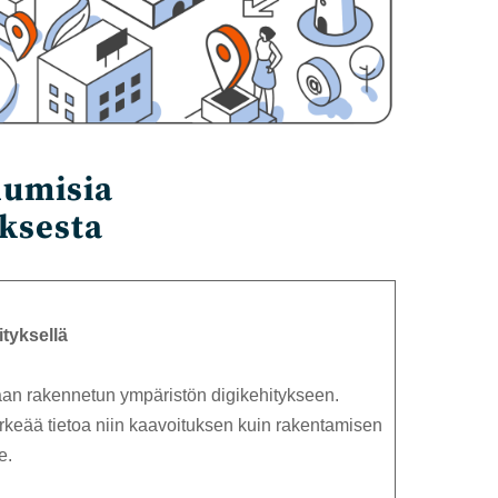
lumisia
ksesta
ityksellä
aan rakennetun ympäristön digikehitykseen.
rkeää tietoa niin kaavoituksen kuin rakentamisen
e.