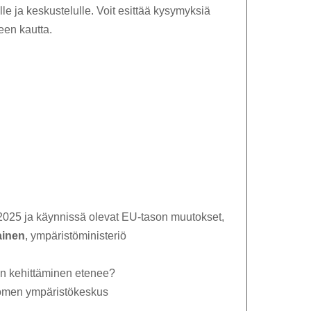
e ja keskustelulle. Voit esittää kysymyksiä
en kautta.
n
2025 ja käynnissä olevat EU-tason muutokset,
ainen
, ympäristöministeriö
än kehittäminen etenee?
omen ympäristökeskus