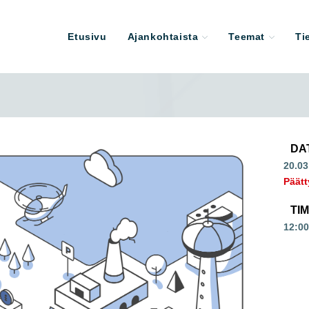
Etusivu
Ajankohtaista
Teemat
Ti
DA
20.03
Päätt
TI
12:00