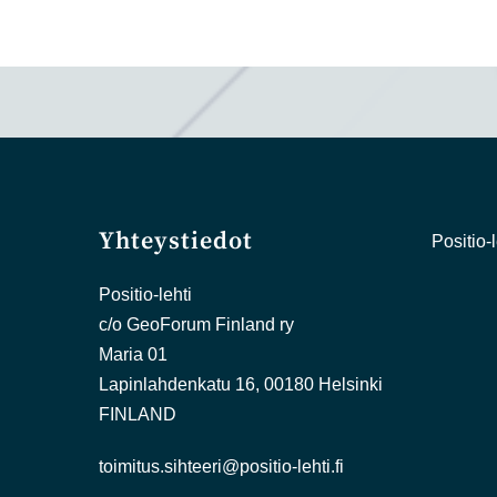
Yhteystiedot
Positio-l
Positio-lehti
c/o GeoForum Finland ry
Maria 01
Lapinlahdenkatu 16, 00180 Helsinki
FINLAND
toimitus.sihteeri@positio-lehti.fi