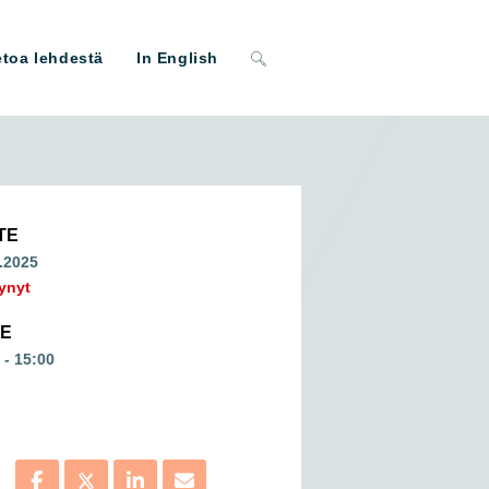
Toggle
etoa lehdestä
In English
website
search
TE
.2025
ynyt
ME
 - 15:00