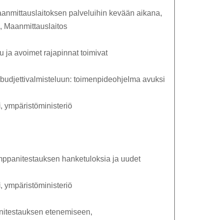
anmittauslaitoksen palveluihin kevään aikana,
, Maanmittauslaitos
u ja avoimet rajapinnat toimivat
budjettivalmisteluun: toimenpideohjelma avuksi
i
, ympäristöministeriö
ppanitestauksen hanketuloksia ja uudet
i
, ympäristöministeriö
nitestauksen etenemiseen,