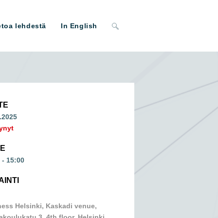
Toggle
etoa lehdestä
In English
website
search
TE
.2025
ynyt
ME
 - 15:00
AINTI
ess Helsinki, Kaskadi venue,
koulukatu 3, 4th floor, Helsinki