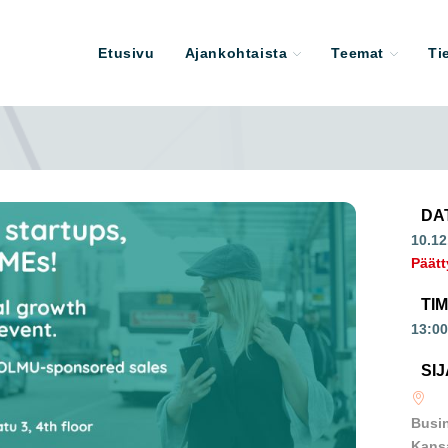
Etusivu
Ajankohtaista
Teemat
Ti
DA
10.12
Päätt
TI
13:00
SIJ
Busin
Kansa