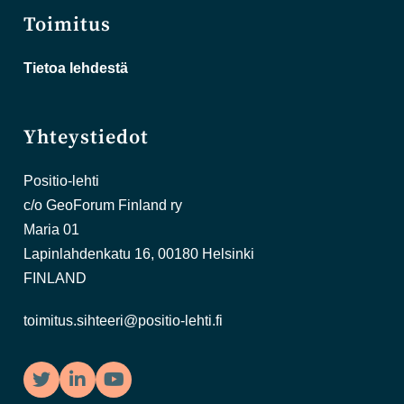
Toimitus
Tietoa lehdestä
Yhteystiedot
Positio-lehti
c/o GeoForum Finland ry
Maria 01
Lapinlahdenkatu 16, 00180 Helsinki
FINLAND
toimitus.sihteeri@positio-lehti.fi
Twitter
LinkedIn
YouTube