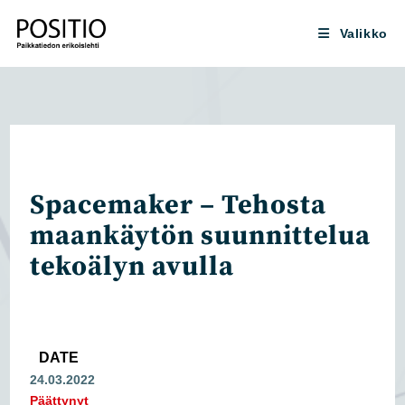
Siirry
suoraan
Valikko
sisältöön
Spacemaker – Tehosta
maankäytön suunnittelua
tekoälyn avulla
DATE
24.03.2022
Päättynyt