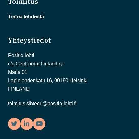
Toimitus
Tietoa lehdestä
Yhteystiedot
Positio-lehti
c/o GeoForum Finland ry
Maria 01
Lapinlahdenkatu 16, 00180 Helsinki
FINLAND
toimitus.sihteeri@positio-lehti.fi
Twitter
LinkedIn
YouTube