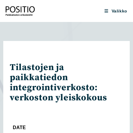
Siirry
suoraan
Valikko
sisältöön
Tilastojen ja
paikkatiedon
integrointiverkosto:
verkoston yleiskokous
DATE