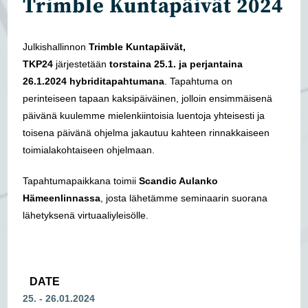
Trimble Kuntapäivät 2024
Julkishallinnon
Trimble Kuntapäivät,
TKP24
järjestetään
torstaina 25.1. ja perjantaina
26.1.2024 hybriditapahtumana
. Tapahtuma on
perinteiseen tapaan kaksipäiväinen, jolloin ensimmäisenä
päivänä kuulemme mielenkiintoisia luentoja yhteisesti ja
toisena päivänä ohjelma jakautuu kahteen rinnakkaiseen
toimialakohtaiseen ohjelmaan.
Tapahtumapaikkana toimii
Scandic Aulanko
Hämeenlinnassa
, josta lähetämme seminaarin suorana
lähetyksenä virtuaaliyleisölle.
DATE
25. - 26.01.2024