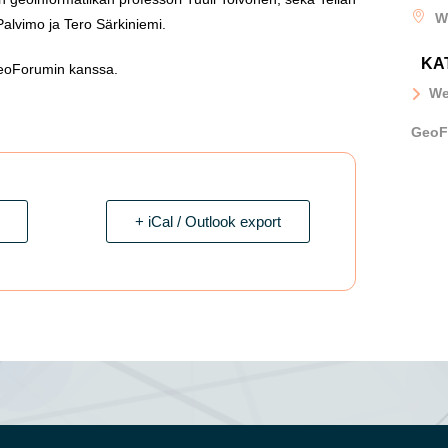
W
 Palvimo ja Tero Särkiniemi.
KA
GeoForumin kanssa.
We
GeoF
+ iCal / Outlook export