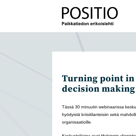
Siirry
suoraan
sisältöön
Turning point i
decision making
Tässä 30 minuutin webinaarissa kesku
hyödyistä kriisitilanteisiin sekä mahdol
organisaatioille.
Keskustelijoina ovat Helsingin yliopist