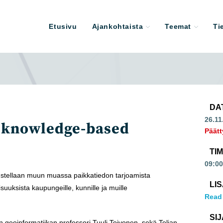
Etusivu
Ajankohtaista
Teemat
Ti
DA
26.11
n knowledge-based
Päätt
TI
09:00
stellaan muun muassa paikkatiedon tarjoamista
LI
lisuuksista kaupungeille, kunnille ja muille
Read
SIJ
on geoinformatiikan professori Tuuli Toivonen, sekä Telian