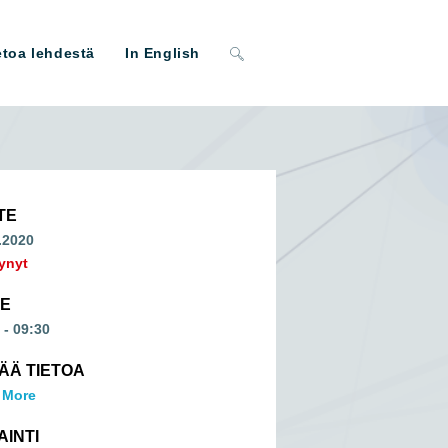
Toggle
etoa lehdestä
In English
website
search
TE
.2020
ynyt
ME
 - 09:30
SÄÄ TIETOA
 More
AINTI