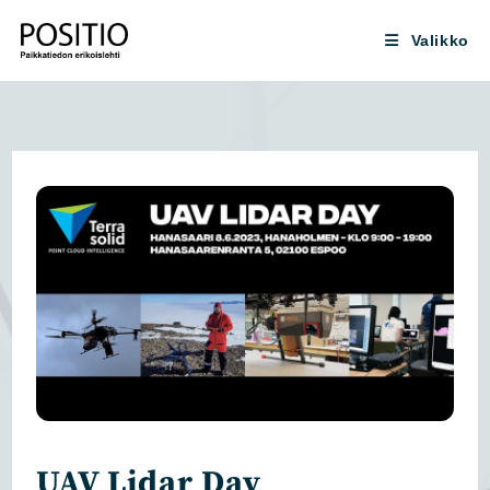
Siirry
suoraan
Valikko
sisältöön
UAV Lidar Day