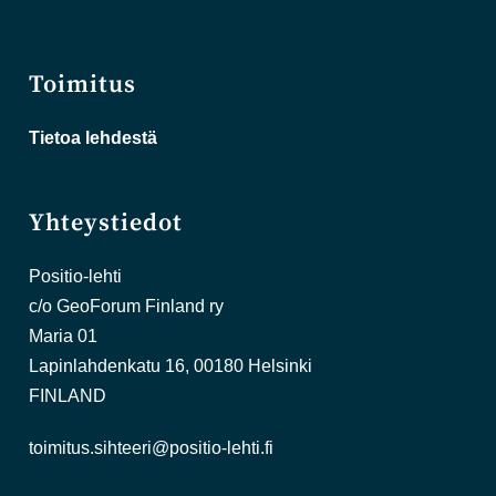
Toimitus
Tietoa lehdestä
Yhteystiedot
Positio-lehti
c/o GeoForum Finland ry
Maria 01
Lapinlahdenkatu 16, 00180 Helsinki
FINLAND
toimitus.sihteeri@positio-lehti.fi