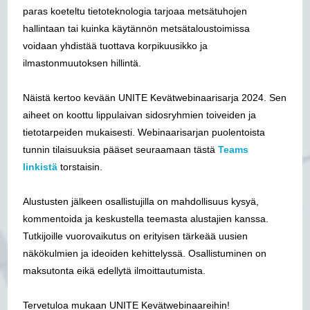
paras koeteltu tietoteknologia tarjoaa metsätuhojen
hallintaan tai kuinka käytännön metsätaloustoimissa
voidaan yhdistää tuottava korpikuusikko ja
ilmastonmuutoksen hillintä.
Näistä kertoo kevään UNITE Kevätwebinaarisarja 2024. Sen
aiheet on koottu lippulaivan sidosryhmien toiveiden ja
tietotarpeiden mukaisesti. Webinaarisarjan puolentoista
tunnin tilaisuuksia pääset seuraamaan tästä
Teams
linkistä
torstaisin.
Alustusten jälkeen osallistujilla on mahdollisuus kysyä,
kommentoida ja keskustella teemasta alustajien kanssa.
Tutkijoille vuorovaikutus on erityisen tärkeää uusien
näkökulmien ja ideoiden kehittelyssä. Osallistuminen on
maksutonta eikä edellytä ilmoittautumista.
Tervetuloa mukaan UNITE Kevätwebinaareihin!