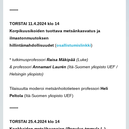
******
TORSTAI 11.4.2024 klo 14
Korpikuusikoiden tuottava metsänkasvatus ja
ilmastonmuutoksen
hillintämahdollisuudet
(
osallistumislinkki
)
*
tutkimusprofessori
Raisa Mäkipää
(Luke)
& professori
Annamari Laurén
(Itä-Suomen yliopisto UEF /
Helsingin yliopisto)
Tilaisuutta moderoi metsänhoitotieteen professori
Heli
Peltola
(Itä-Suomen yliopisto UEF)
******
TORSTAI 25.4.2024 klo 14
Kookkaiden metsähaapojen (
Populus tremula L.
)