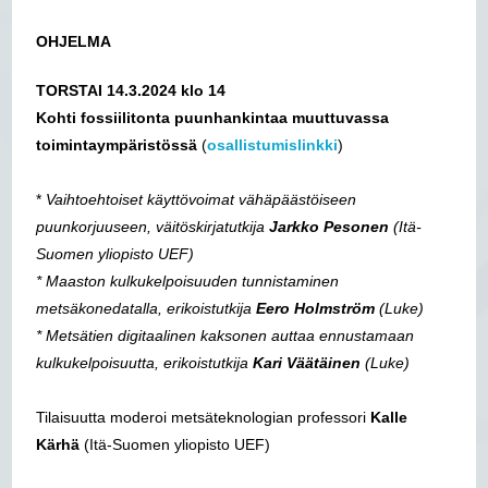
OHJELMA
TORSTAI 14.3.2024 klo 14
Kohti fossiilitonta puunhankintaa muuttuvassa
toimintaympäristössä
(
osallistumislinkki
)
*
Vaihtoehtoiset käyttövoimat vähäpäästöiseen
puunkorjuuseen, väitöskirjatutkija
Jarkko Pesonen
(Itä-
Suomen yliopisto UEF)
* Maaston kulkukelpoisuuden tunnistaminen
metsäkonedatalla, erikoistutkija
Eero Holmström
(Luke)
* Metsätien digitaalinen kaksonen auttaa ennustamaan
kulkukelpoisuutta, erikoistutkija
Kari Väätäinen
(Luke)
Tilaisuutta moderoi metsäteknologian professori
Kalle
Kärhä
(Itä-Suomen yliopisto UEF)