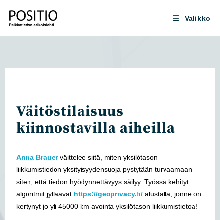
Siirry
suoraan
Valikko
sisältöön
Väitöstilaisuus
kiinnostavilla aiheilla
Anna Brauer
väittelee siitä, miten yksilötason
liikkumistiedon yksityisyydensuoja pystytään turvaamaan
siten, että tiedon hyödynnettävyys säilyy. Työssä kehityt
algoritmit jylläävät
https://geoprivacy.fi/
alustalla, jonne on
kertynyt jo yli 45000 km avointa yksilötason liikkumistietoa!