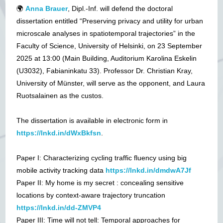
🌍
Anna Brauer
, Dipl.-Inf. will defend the doctoral
dissertation entitled “Preserving privacy and utility for urban
microscale analyses in spatiotemporal trajectories” in the
Faculty of Science, University of Helsinki, on 23 September
2025 at 13:00 (Main Building, Auditorium Karolina Eskelin
(U3032), Fabianinkatu 33). Professor Dr. Christian Kray,
University of Münster, will serve as the opponent, and Laura
Ruotsalainen as the custos.
The dissertation is available in electronic form in
https://lnkd.in/dWxBkfsn
.
Paper I: Characterizing cycling traffic fluency using big
mobile activity tracking data
https://lnkd.in/dmdwA7Jf
Paper II: My home is my secret : concealing sensitive
locations by context-aware trajectory truncation
https://lnkd.in/dd-ZMVP4
Paper III: Time will not tell: Temporal approaches for