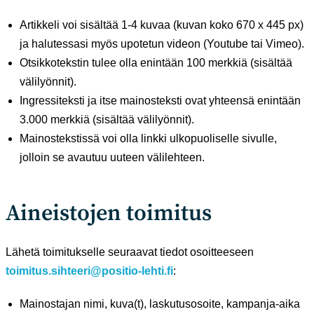
Artikkeli voi sisältää 1-4 kuvaa (kuvan koko 670 x 445 px)
ja halutessasi myös upotetun videon (Youtube tai Vimeo).
Otsikkotekstin tulee olla enintään 100 merkkiä (sisältää
välilyönnit).
Ingressiteksti ja itse mainosteksti ovat yhteensä enintään
3.000 merkkiä (sisältää välilyönnit).
Mainostekstissä voi olla linkki ulkopuoliselle sivulle,
jolloin se avautuu uuteen välilehteen.
Aineistojen toimitus
Lähetä toimitukselle seuraavat tiedot osoitteeseen
toimitus.sihteeri@positio-lehti.fi
:
Mainostajan nimi, kuva(t), laskutusosoite, kampanja-aika