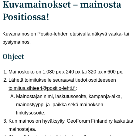
Kuvamainokset – mainosta
Positiossa!
Kuvamainos on Positio-lehden etusivulla näkyvä vaaka- tai
pystymainos.
Ohjeet
Mainoskoko on 1.080 px x 240 px
tai 320 px x 600 px.
Lähetä toimitukselle seuraavat tiedot osoitteeseen
toimitus.sihteeri@positio-lehti.fi
:
Mainostajan nimi, laskutusosoite, kampanja-aika,
mainostyyppi ja -paikka sekä mainoksen
linkitysosoite.
Kun mainos on hyväksytty, GeoForum Finland ry laskuttaa
mainostajaa.