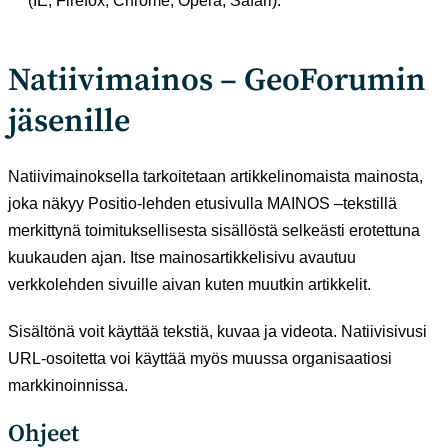
(IE, Firefox, Chrome, Opera, Safari).
Natiivimainos – GeoForumin
jäsenille
Natiivimainoksella tarkoitetaan artikkelinomaista mainosta,
joka näkyy Positio-lehden etusivulla MAINOS –tekstillä
merkittynä toimituksellisesta sisällöstä selkeästi erotettuna
kuukauden ajan. Itse mainosartikkelisivu avautuu
verkkolehden sivuille aivan kuten muutkin artikkelit.
Sisältönä voit käyttää tekstiä, kuvaa ja videota. Natiivisivusi
URL-osoitetta voi käyttää myös muussa organisaatiosi
markkinoinnissa.
Ohjeet