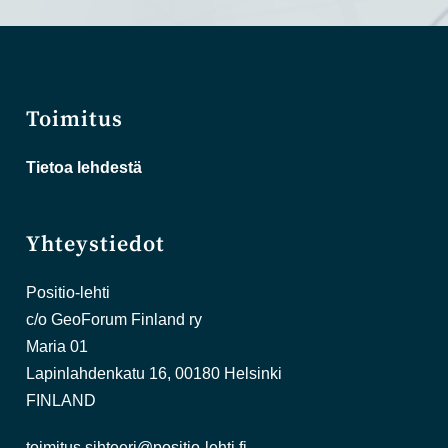
Toimitus
Tietoa lehdestä
Yhteystiedot
Positio-lehti
c/o GeoForum Finland ry
Maria 01
Lapinlahdenkatu 16, 00180 Helsinki
FINLAND
toimitus.sihteeri@positio-lehti.fi