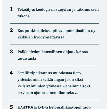
Tekoäly arkeologisen suojelun ja tutkimuksen
tukena
Kaupunkimalleissa piilevä potentiaali on nyt
kaikkien hyödynnettävissä
Paikkatiedon kansallinen ohjaus kaipaa
uudistusta
Satelliitti­paikannus muodostaa tieto­
yhteiskunnan selkä­rangan ja on siksi
kriisivalmiuden ytimessä – ensimmäiseksi
tarvitaan ajantasainen tilannekuva
KAATIOsta kykyä tietomal­likaa­vojen tuot­