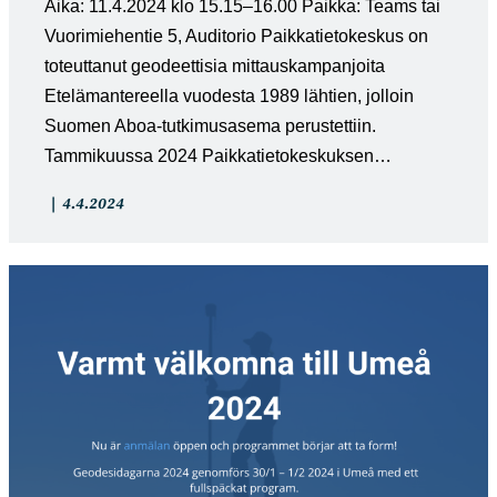
Aika: 11.4.2024 klo 15.15–16.00 Paikka: Teams tai
Vuorimiehentie 5, Auditorio Paikkatietokeskus on
toteuttanut geodeettisia mittauskampanjoita
Etelämantereella vuodesta 1989 lähtien, jolloin
Suomen Aboa-tutkimusasema perustettiin.
Tammikuussa 2024 Paikkatietokeskuksen…
Artikkelin
Artikkeli
4.4.2024
kategoria:
julkaistu: