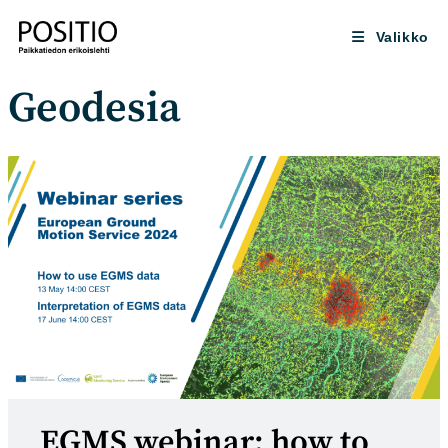
Siirry
suoraan
Valikko
sisältöön
Geodesia
EGMS webinar: how to