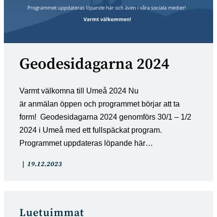
Geodesidagarna 2024
Varmt välkomna till Umeå 2024 Nu
är anmälan öppen och programmet börjar att ta
form! Geodesidagarna 2024 genomförs 30/1 – 1/2
2024 i Umeå med ett fullspäckat program.
Programmet uppdateras löpande här…
Artikkelin
Artikkeli
19.12.2023
kategoria:
julkaistu:
Luetuimmat