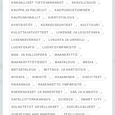
,
,
KANSALLISET TIETOVARANNOT
KASVILLISUUS
,
,
KAUPPA JA PALVELUT
KAUPUNGISTUMINEN
,
,
KAUPUNKIMALLIT
KIERTOTALOUS
,
,
,
KIINTEISTÖT
KORKEUSSUHTEET
KULTTUURI
,
,
KULUTTAJATUOTTEET
LIIKENNE JA LOGISTIIKKA
,
,
LIIKENNEVERKOT
LIIKUNTA JA URHEILU
,
,
LUONTOKATO
LUONTOYMPÄRISTÖ
,
,
MAA- JA KALLIOPERÄ
MAANKÄYTTÖ
,
,
,
MAANKÄYTTÖTIEDOT
MAATALOUS
MEDIA
,
,
METSÄTALOUS
MITTAUS- JA KARTOITUS
,
,
,
,
MYDATA
NIMISTÖ
OSAAMINEN
OSOITTEET
,
,
PAIKANNUS
RAKENNETTU YMPÄRISTÖ
,
,
RAKENNUKSET JA RAKENTEET
SÄÄ JA ILMASTO
,
,
,
SATELLIITTIPAIKANNUS
SCIENCE
SMART CITY
,
,
SULAUTETUT SOVELLUKSET
SUOJELUALUEET
,
,
SURVEYING AND MAPPING
TEOLLISUUS