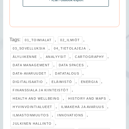
+ iCal / Outlook export
Tags:
,
,
01_TOIMIALAT
02_ILMIÖT
,
,
03_SOVELLUKSIA
04_TIETOLAJEJA
,
,
,
ÄLYLIIKENNE
ANALYYSIT
CARTOGRAPHY
,
,
DATA MANAGEMENT
DATA SPACES
,
,
DATA-AVARUUDET
DATATALOUS
,
,
,
DIGITALISAATIO
ELÄIMISTÖ
ENERGIA
,
FINANSSIALA JA KIINTEISTÖT
,
,
HEALTH AND WELLBEING
HISTORY AND MAPS
,
,
HYVINVOINTIALUEET
ILMAKEHÄ JA AVARUUS
,
,
ILMASTONMUUTOS
INNOVATIONS
,
JULKINEN HALLINTO