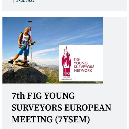
Artikkelin
Artikkeli
28.8.2024
kategoria:
julkaistu:
7th FIG YOUNG
SURVEYORS EUROPEAN
MEETING (7YSEM)