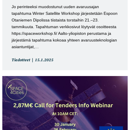
Jo perinteeksi muodostunut uuden avaruusajan
tapahtuma Winter Satellite Workshop järjestetään Espoon
Otaniemen Dipolissa tiistaista torstaihin 21.–23.
tammikuuta. Tapahtuman verkkosivut löytyvät osoitteesta
https://spaceworkshop.fi/ Aalto-yliopiston perustama ja
järjestämä tapahtuma kokoaa yhteen avaruusteknologian
asiantuntijat,…
Artikkelin
Artikkeli
Tiedotteet
15.1.2025
kategoria:
julkaistu: