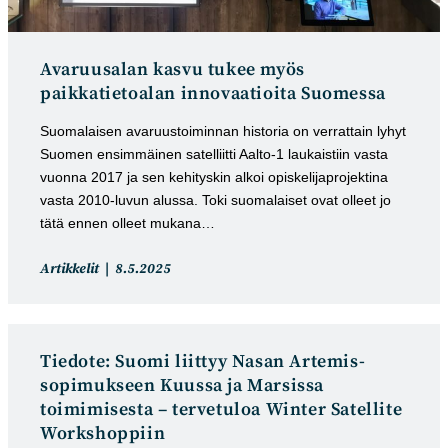
Avaruusalan kasvu tukee myös
paikkatietoalan innovaatioita Suomessa
Suomalaisen avaruustoiminnan historia on verrattain lyhyt
Suomen ensimmäinen satelliitti Aalto-1 laukaistiin vasta
vuonna 2017 ja sen kehityskin alkoi opiskelijaprojektina
vasta 2010-luvun alussa. Toki suomalaiset ovat olleet jo
tätä ennen olleet mukana…
Artikkelin
Artikkeli
Artikkelit
8.5.2025
kategoria:
julkaistu:
Tiedote: Suomi liittyy Nasan Artemis-
sopimukseen Kuussa ja Marsissa
toimimisesta – tervetuloa Winter Satellite
Workshoppiin