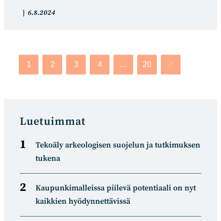
Artikkelin
Artikkeli
6.8.2024
kategoria:
julkaistu:
1
2
3
4
…
20
Siirry seuraavalle
Luetuimmat
Tekoäly arkeologisen suojelun ja tutkimuksen
tukena
Kaupunkimalleissa piilevä potentiaali on nyt
kaikkien hyödynnettävissä