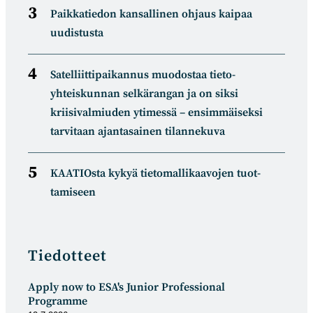
Paikkatiedon kansallinen ohjaus kaipaa
uudistusta
Satelliitti­paikannus muodostaa tieto­
yhteiskunnan selkä­rangan ja on siksi
kriisivalmiuden ytimessä – ensimmäiseksi
tarvitaan ajantasainen tilannekuva
KAATIOsta kykyä tietomal­likaa­vojen tuot­
tamiseen
Tiedotteet
Apply now to ESA's Junior Professional
Programme