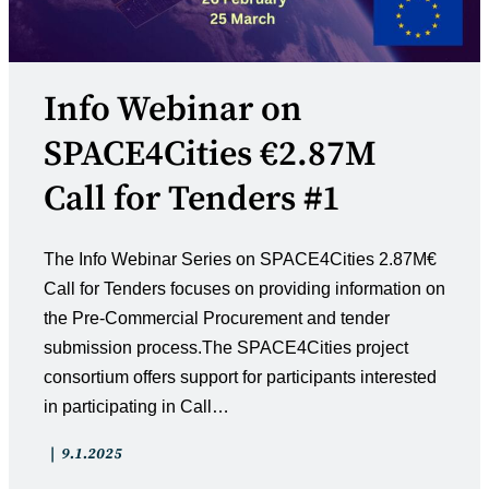
Info Webinar on
SPACE4Cities €2.87M
Call for Tenders #1
The Info Webinar Series on SPACE4Cities 2.87M€
Call for Tenders focuses on providing information on
the Pre-Commercial Procurement and tender
submission process.The SPACE4Cities project
consortium offers support for participants interested
in participating in Call…
Artikkelin
Artikkeli
9.1.2025
kategoria:
julkaistu: