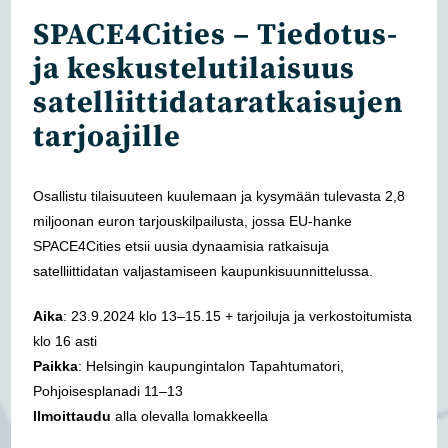
SPACE4Cities – Tiedotus-
ja keskustelutilaisuus
satelliittidataratkaisujen
tarjoajille
Osallistu tilaisuuteen kuulemaan ja kysymään tulevasta 2,8
miljoonan euron tarjouskilpailusta, jossa EU-hanke
SPACE4Cities etsii uusia dynaamisia ratkaisuja
satelliittidatan valjastamiseen kaupunkisuunnittelussa.
Aika
: 23.9.2024 klo 13–15.15 + tarjoiluja ja verkostoitumista
klo 16 asti
Paikka
: Helsingin kaupungintalon Tapahtumatori,
Pohjoisesplanadi 11–13
Ilmoittaudu
alla olevalla lomakkeella