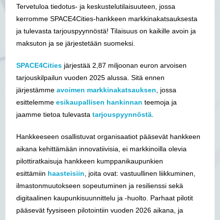
Tervetuloa tiedotus- ja keskustelutilaisuuteen, jossa
kerromme SPACE4Cities-hankkeen markkinakatsauksesta
ja tulevasta tarjouspyynnöstä! Tilaisuus on kaikille avoin ja
maksuton ja se järjestetään suomeksi.
SPACE4Cities
järjestää 2,87 miljoonan euron arvoisen
tarjouskilpailun vuoden 2025 alussa. Sitä ennen
järjestämme
avoimen markkinakatsauksen
, jossa
esittelemme
esikaupallisen hankinnan
teemoja ja
jaamme tietoa tulevasta
tarjouspyynnöstä
.
Hankkeeseen osallistuvat organisaatiot pääsevät hankkeen
aikana kehittämään innovatiivisia, ei markkinoilla olevia
pilottiratkaisuja hankkeen kumppanikaupunkien
esittämiin
haasteisiin
, joita ovat: vastuullinen liikkuminen,
ilmastonmuutokseen sopeutuminen ja resilienssi sekä
digitaalinen kaupunkisuunnittelu ja -huolto. Parhaat pilotit
pääsevät fyysiseen pilotointiin vuoden 2026 aikana, ja