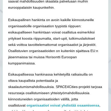
saavat mahdollisuuden skaalata palveluaan muihin
eurooppalaisiin kaupunkeihin.
Esikaupallinen hankinta on avoin kaikille kiinnostuneille
organisaatioille organisaation tyypistä riippuen:
esikaupalliseen hankintaan voivat osallistua esimerkiksi
yritykset koosta riippumatta, start-upit, tutkimuslaitokset
sekä voittoa tavoittelemattomat organisaatiot ja järjestöt.
Osallistuvien organisaatioiden on kuitenkin sijaittava EU:n
jäsenmaissa tai muissa Horisontti Euroopan
kumppanimaissa.
Esikaupallisessa hankinassa kehitetyillä ratkaisuilla on
oltava kaupallista potentiaalia ja
skaalautumismahdollisuuksia. SPACE4Cities-projekti tarjoaa
resursseja osallistumiseen yhteistyömahdollisuuksia
kiinnostuneiden organisaatioiden välillä, jotta
osallistuvat
organisaatiot voivat yhdistää osaamisensa
,