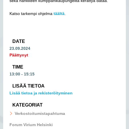
sekä hankkeen kumppanikaupungeilta kerättyä dataa.
Katso tarkempi ohjelma
täältä
.
DATE
23.09.2024
Päättynyt
TIME
13:00 - 15:15
LISÄÄ TIETOA
Lisää tietoa ja rekisteröityminen
KATEGORIAT
Verkostoitumistapahtuma
Forum Virium Helsinki