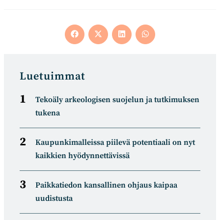
Opens
Opens
Opens
Opens
in
in
in
in
a
a
a
a
new
new
new
new
window
window
window
window
Luetuimmat
Tekoäly arkeologisen suojelun ja tutkimuksen
tukena
Kaupunkimalleissa piilevä potentiaali on nyt
kaikkien hyödynnettävissä
Paikkatiedon kansallinen ohjaus kaipaa
uudistusta