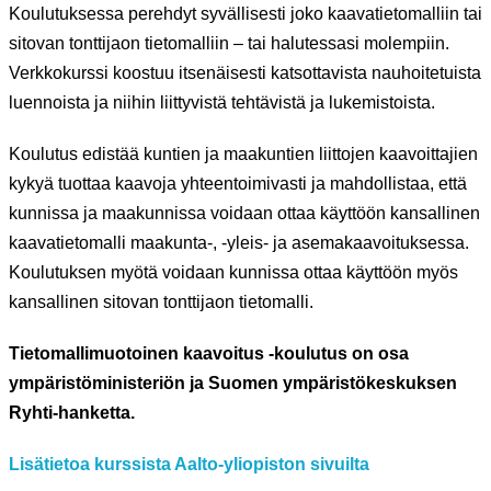
Koulutuksessa perehdyt syvällisesti joko kaavatietomalliin tai
sitovan tonttijaon tietomalliin – tai halutessasi molempiin.
Verkkokurssi koostuu itsenäisesti katsottavista nauhoitetuista
luennoista ja niihin liittyvistä tehtävistä ja lukemistoista.
Koulutus edistää kuntien ja maakuntien liittojen kaavoittajien
kykyä tuottaa kaavoja yhteentoimivasti ja mahdollistaa, että
kunnissa ja maakunnissa voidaan ottaa käyttöön kansallinen
kaavatietomalli maakunta-, -yleis- ja asemakaavoituksessa.
Koulutuksen myötä voidaan kunnissa ottaa käyttöön myös
kansallinen sitovan tonttijaon tietomalli.
Tietomallimuotoinen kaavoitus -koulutus on osa
ympäristöministeriön ja Suomen ympäristökeskuksen
Ryhti-hanketta.
Lisätietoa kurssista Aalto-yliopiston sivuilta