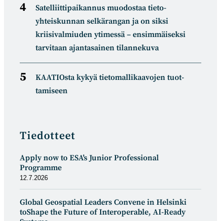
Satelliitti­paikannus muodostaa tieto­
yhteiskunnan selkä­rangan ja on siksi
kriisivalmiuden ytimessä – ensimmäiseksi
tarvitaan ajantasainen tilannekuva
KAATIOsta kykyä tietomal­likaa­vojen tuot­
tamiseen
Tiedotteet
Apply now to ESA's Junior Professional
Programme
12.7.2026
Global Geospatial Leaders Convene in Helsinki
toShape the Future of Interoperable, AI-Ready