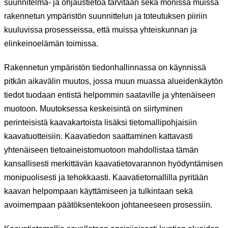
suunnitelma- ja ohjaustietoa tarvitaan sekä monissa muissa
rakennetun ympäristön suunnittelun ja toteutuksen piiriin
kuuluvissa prosesseissa, että muissa yhteiskunnan ja
elinkeinoelämän toimissa.
Rakennetun ympäristön tiedonhallinnassa on käynnissä
pitkän aikavälin muutos, jossa muun muassa alueidenkäytön
tiedot tuodaan entistä helpommin saataville ja yhtenäiseen
muotoon. Muutoksessa keskeisintä on siirtyminen
perinteisistä kaavakartoista lisäksi tietomallipohjaisiin
kaavatuotteisiin. Kaavatiedon saattaminen kattavasti
yhtenäiseen tietoaineistomuotoon mahdollistaa tämän
kansallisesti merkittävän kaavatietovarannon hyödyntämisen
monipuolisesti ja tehokkaasti. Kaavatietomallilla pyritään
kaavan helpompaan käyttämiseen ja tulkintaan sekä
avoimempaan päätöksentekoon johtaneeseen prosessiin.