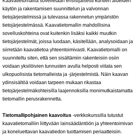
Kaavatietomallia sovelletaan ensisijaisesti kuntien alueiden
käytön ja rakentamisen suunnittelun ja valvonnan
tietojärjestelmissä ja tulevassa rakennetun ympäristön
tietojärjestelmässä. Kaavatietomallin mahdollisina
sovelluskohteina ovat kuitenkin lisäksi kaikki muutkin
tietojärjestelmät, joissa luodaan, käsitellään, analysoidaan ja
siirretään kaavatietoa yhteentoimivasti. Kaavatietomalli on
suunniteltu siten, että sen sisältämiin rakenteisiin osiin
voidaan yksilöivien tunnusten avulla helposti viitata sen
ulkopuolisista tietomalleista ja -järjestelmistä. Näin kaavan
ydinsisältöä voidaan tarpeen mukaan rikastaa
tietojärjestelmäkohteisilla laajennoksilla monimutkaistamatta
tietomallin perusrakennetta.
Tietomallipohjainen kaavoitus
-verkkokurssilla tutustut
kaavatietomalliin liittyvään lainsäädäntöön ja yhteentoimivan
ja koneluettavan kaavatiedon tuottamisen periaatteisiin.