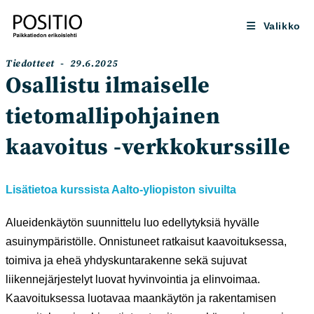
Siirry
suoraan
Valikko
sisältöön
Artikkelin
Artikkeli
Tiedotteet
29.6.2025
kategoria:
julkaistu:
Osallistu ilmaiselle
tietomallipohjainen
kaavoitus -verkkokurssille
Lisätietoa kurssista Aalto-yliopiston sivuilta
Alueidenkäytön suunnittelu luo edellytyksiä hyvälle
asuinympäristölle. Onnistuneet ratkaisut kaavoituksessa,
toimiva ja eheä yhdyskuntarakenne sekä sujuvat
liikennejärjestelyt luovat hyvinvointia ja elinvoimaa.
Kaavoituksessa luotavaa maankäytön ja rakentamisen