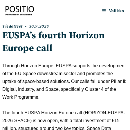
Siirry
suoraan
Valikko
sisältöön
Artikkelin
Artikkeli
Tiedotteet
30.9.2025
kategoria:
julkaistu:
EUSPA’s fourth Horizon
Europe call
Through Horizon Europe, EUSPA supports the development
of the EU Space downstream sector and promotes the
uptake of space-based solutions. Our calls fall under Pillar II:
Digital, Industry, and Space, specifically Cluster 4 of the
Work Programme.
The fourth EUSPA Horizon Europe call (HORIZON-EUSPA-
2026-SPACE) is now open, with a total investment of €15
million, structured around two key topics: Space Data