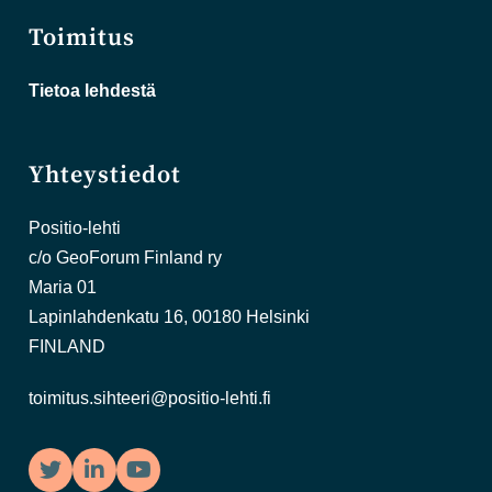
Toimitus
Tietoa lehdestä
Yhteystiedot
Positio-lehti
c/o GeoForum Finland ry
Maria 01
Lapinlahdenkatu 16, 00180 Helsinki
FINLAND
toimitus.sihteeri@positio-lehti.fi
Twitter
LinkedIn
YouTube