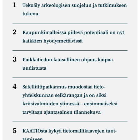
Tekoäly arkeologisen suojelun ja tutkimuksen
tukena
Kaupunkimalleissa piilevä potentiaali on nyt
kaikkien hyödynnettävissä
Paikkatiedon kansallinen ohjaus kaipaa
uudistusta
Satelliitti­paikannus muodostaa tieto­
yhteiskunnan selkä­rangan ja on siksi
kriisivalmiuden ytimessä – ensimmäiseksi
tarvitaan ajantasainen tilannekuva
KAATIOsta kykyä tietomal­likaa­vojen tuot­
tamiseen