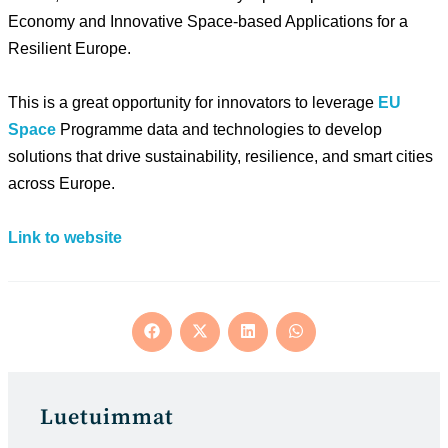
Economy and Innovative Space-based Applications for a
Resilient Europe.
This is a great opportunity for innovators to leverage
EU
Space
Programme data and technologies to develop
solutions that drive sustainability, resilience, and smart cities
across Europe.
Link to website
Opens
Opens
Opens
Opens
in
in
in
in
a
a
a
a
new
new
new
new
window
window
window
window
Luetuimmat