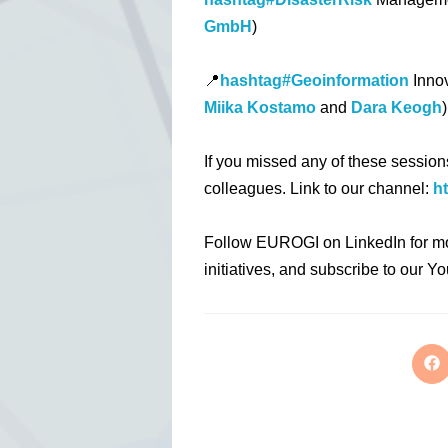
GmbH
)
📍
hashtag#Geoinformation
Innov
Miika Kostamo
and
Dara Keogh
)
If you missed any of these sessio
colleagues. Link to our channel:
h
Follow EUROGI on LinkedIn for m
initiatives, and subscribe to our 
Op
in
a
ne
wi