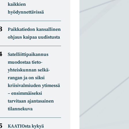
kaikkien
hyödynnettävissä
Paikkatiedon kansallinen
ohjaus kaipaa uudistusta
Satelliitti­paikannus
muodostaa tieto­
yhteiskunnan selkä­
rangan ja on siksi
kriisivalmiuden ytimessä
– ensimmäiseksi
tarvitaan ajantasainen
tilannekuva
KAATIOsta kykyä