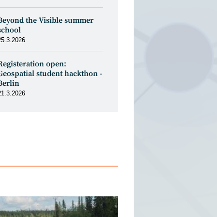
Beyond the Visible summer
school
25.3.2026
Registeration open:
Geospatial student hackthon -
Berlin
21.3.2026