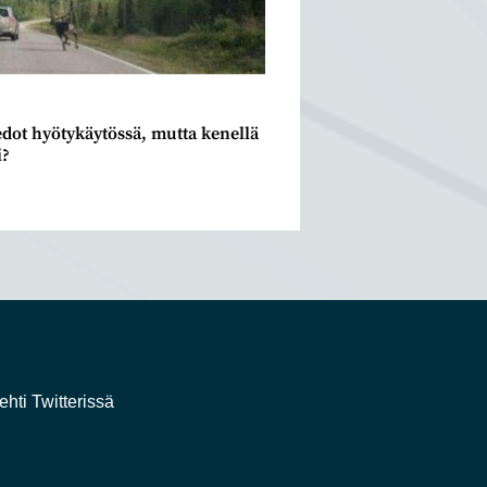
edot hyötykäytössä, mutta kenellä
i?
1
ehti Twitterissä