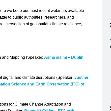
re we keep our most recent webinars available
ter to public authorities, researchers, and
e intersection of geospatial, climate resilience,
n and Mapping (Speaker:
Asma slaimi
–
Dublin
f digital and climate disruptions (Speaker:
Justine
mation Science and Earth Observation (ITC) of
ions for Climate Change Adaptation and
nt (Speaker:
Benedikt Gräler
–
52°North