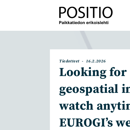
Siirry
suoraan
sisältöön
Artikkelin
Artikkeli
Tiedotteet
16.2.2026
kategoria:
julkaistu:
Looking for 
geospatial i
watch anyti
EUROGI’s w