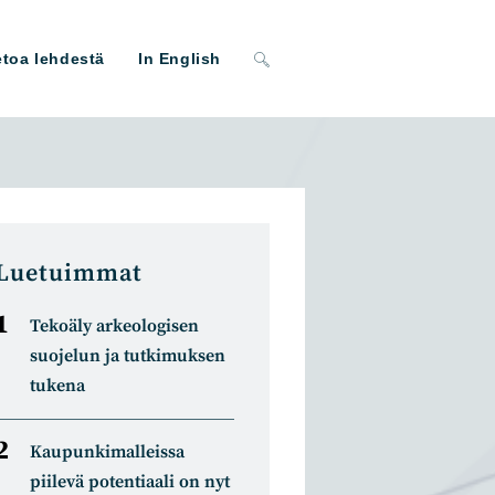
Toggle
etoa lehdestä
In English
website
search
Luetuimmat
Tekoäly arkeologisen
suojelun ja tutkimuksen
tukena
Kaupunkimalleissa
piilevä potentiaali on nyt