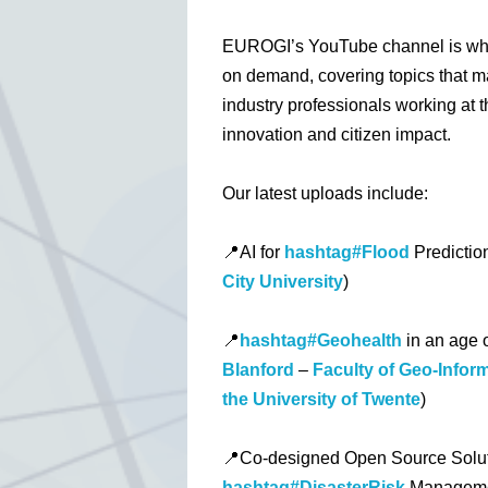
EUROGI’s YouTube channel is whe
on demand, covering topics that mat
industry professionals working at th
innovation and citizen impact.
Our latest uploads include:
📍AI for
hashtag#Flood
Predictio
City University
)
📍
hashtag#Geohealth
in an age o
Blanford
–
Faculty of Geo-Infor
the University of Twente
)
📍Co-designed Open Source Solut
hashtag#DisasterRisk
Manageme