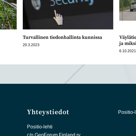
Turvallinen tiedonhallinta kunnissa
Väyläti
ja miks
20.3.2023
6.10.202
Yhteystiedot
Positio-l
Positio-lehti
c/o GeoForum Finland ry