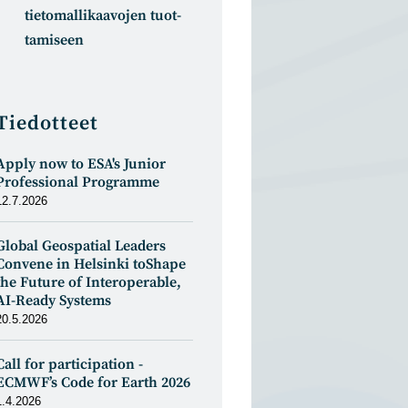
tietomal­likaa­vojen tuot­
tamiseen
Tiedotteet
Apply now to ESA's Junior
Professional Programme
12.7.2026
Global Geospatial Leaders
Convene in Helsinki toShape
the Future of Interoperable,
AI-Ready Systems
20.5.2026
Call for participation -
ECMWF’s Code for Earth 2026
1.4.2026