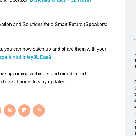
ation and Solutions for a Smart Future (Speakers:
ns, you can now catch up and share them with your
ttps://lnkd.in/ey8UEse9
ore upcoming webinars and member-led
YouTube channel to stay updated.
ens
Opens
Opens
Opens
in
in
in
a
a
a
w
new
new
new
ndow
window
window
window