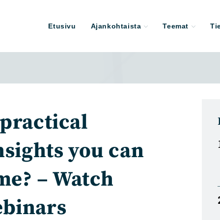
Etusivu
Ajankohtaista
Teemat
Ti
practical
nsights you can
me? – Watch
ebinars