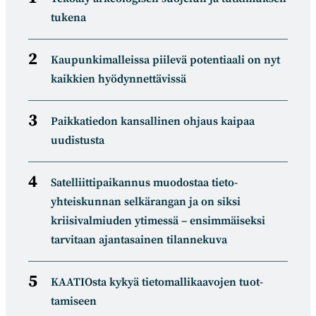
tukena
Kaupunkimalleissa piilevä potentiaali on nyt
kaikkien hyödynnettävissä
Paikkatiedon kansallinen ohjaus kaipaa
uudistusta
Satelliitti­paikannus muodostaa tieto­
yhteiskunnan selkä­rangan ja on siksi
kriisivalmiuden ytimessä – ensimmäiseksi
tarvitaan ajantasainen tilannekuva
KAATIOsta kykyä tietomal­likaa­vojen tuot­
tamiseen