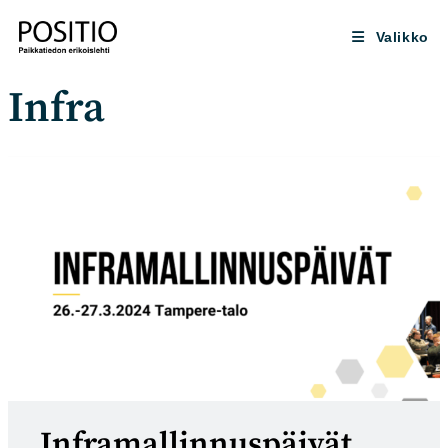
Siirry
suoraan
Valikko
sisältöön
Infra
Inframallinnuspäivät