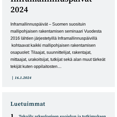
2024
Inframallinnuspäivät – Suomen suosituin
mallipohjaisen rakentamisen seminaari Vuodesta
2016 lähtien järjestetyillä Inframallinnuspäivillä
kohtaavat kaikki mallipohjaisen rakentamisen
osapuolet: Tilaajat, suunnittelijat, rakentajat,
mittaajat, urakoitsijat, tutkijat sekä alan muut tärkeät
tekijät kuten oppilaitosten…
Artikkelin
Artikkeli
16.1.2024
kategoria:
julkaistu:
Luetuimmat
Tekoäly arkeologisen suojelun ja tutkimuksen