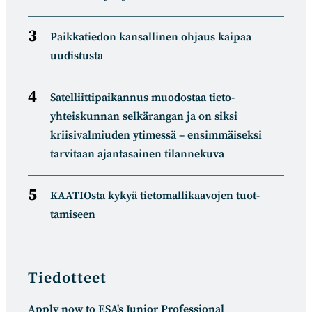
Paikkatiedon kansallinen ohjaus kaipaa
uudistusta
Satelliitti­paikannus muodostaa tieto­
yhteiskunnan selkä­rangan ja on siksi
kriisivalmiuden ytimessä – ensimmäiseksi
tarvitaan ajantasainen tilannekuva
KAATIOsta kykyä tietomal­likaa­vojen tuot­
tamiseen
Tiedotteet
Apply now to ESA's Junior Professional