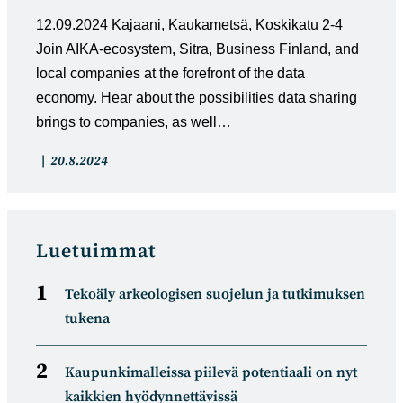
12.09.2024 Kajaani, Kaukametsä, Koskikatu 2-4
Join AIKA-ecosystem, Sitra, Business Finland, and
local companies at the forefront of the data
economy. Hear about the possibilities data sharing
brings to companies, as well…
Artikkelin
Artikkeli
20.8.2024
kategoria:
julkaistu:
Luetuimmat
Tekoäly arkeologisen suojelun ja tutkimuksen
tukena
Kaupunkimalleissa piilevä potentiaali on nyt
kaikkien hyödynnettävissä