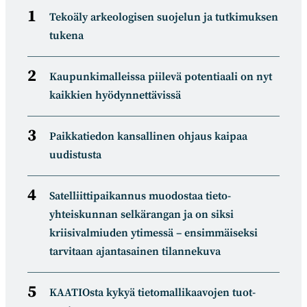
Tekoäly arkeologisen suojelun ja tutkimuksen
tukena
Kaupunkimalleissa piilevä potentiaali on nyt
kaikkien hyödynnettävissä
Paikkatiedon kansallinen ohjaus kaipaa
uudistusta
Satelliitti­paikannus muodostaa tieto­
yhteiskunnan selkä­rangan ja on siksi
kriisivalmiuden ytimessä – ensimmäiseksi
tarvitaan ajantasainen tilannekuva
KAATIOsta kykyä tietomal­likaa­vojen tuot­