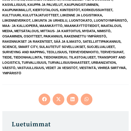
KASVILLISUUS
,
KAUPPA JA PALVELUT
,
KAUPUNGISTUMINEN
,
KAUPUNKIMALLIT
,
KIERTOTALOUS
,
KIINTEISTÖT
,
KORKEUSSUHTEET
,
KULTTUURI
,
KULUTTAJATUOTTEET
,
LIIKENNE JA LOGISTIIKKA
,
LIIKENNEVERKOT
,
LIIKUNTA JA URHEILU
,
LUONTOKATO
,
LUONTOYMPÄRISTÖ
,
MAA- JA KALLIOPERÄ
,
MAANKÄYTTÖ
,
MAANKÄYTTÖTIEDOT
,
MAATALOUS
,
MEDIA
,
METSÄTALOUS
,
MITTAUS- JA KARTOITUS
,
MYDATA
,
NIMISTÖ
,
OSAAMINEN
,
OSOITTEET
,
PAIKANNUS
,
RAKENNETTU YMPÄRISTÖ
,
RAKENNUKSET JA RAKENTEET
,
SÄÄ JA ILMASTO
,
SATELLIITTIPAIKANNUS
,
SCIENCE
,
SMART CITY
,
SULAUTETUT SOVELLUKSET
,
SUOJELUALUEET
,
SURVEYING AND MAPPING
,
TEOLLISUUS
,
TERVEYDENHOITO
,
TERVEYSUHAT
,
TIEDE
,
TIEDONHALLINTA
,
TIEDONKERUU
,
TILASTOALUEET
,
TRANSPORT AND
LOGISTICS
,
TURVALLISUUS
,
TURVALLISUUSHAASTEET
,
URBANIZATION
,
VÄESTÖ
,
VASTUULLISUUS
,
VEDET JA VESISTÖT
,
VIESTINTÄ
,
VIHREÄ SIIRTYMÄ
,
YMPÄRISTÖ
Opens
Opens
Opens
Opens
in
in
in
in
a
a
a
a
new
new
new
new
window
window
window
window
Luetuimmat