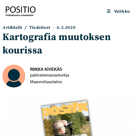
Siirry
suoraan
Valikko
sisältöön
Artikkelin
Artikkeli
Artikkelit
/
Tiedotteet
6.5.2020
kategoria:
julkaistu:
Kartografia muutoksen
kourissa
Kirjoittaja
RIIKKA KIVEKÄS
paikkatietoasiantuntija
Maanmittauslaitos