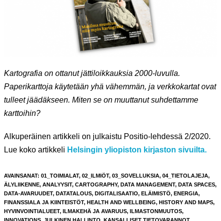
Kartografia on ottanut jättiloikkauksia 2000-luvulla.
Paperikarttoja käytetään yhä vähemmän, ja verkkokartat ovat
tulleet jäädäkseen. Miten se on muuttanut suhdettamme
karttoihin?
Alkuperäinen artikkeli on julkaistu Positio-lehdessä 2/2020.
Lue koko artikkeli
Helsingin yliopiston kirjaston sivuilta.
AVAINSANAT
:
01_TOIMIALAT
,
02_ILMIÖT
,
03_SOVELLUKSIA
,
04_TIETOLAJEJA
,
ÄLYLIIKENNE
,
ANALYYSIT
,
CARTOGRAPHY
,
DATA MANAGEMENT
,
DATA SPACES
,
DATA-AVARUUDET
,
DATATALOUS
,
DIGITALISAATIO
,
ELÄIMISTÖ
,
ENERGIA
,
FINANSSIALA JA KIINTEISTÖT
,
HEALTH AND WELLBEING
,
HISTORY AND MAPS
,
HYVINVOINTIALUEET
,
ILMAKEHÄ JA AVARUUS
,
ILMASTONMUUTOS
,
INNOVATIONS
,
JULKINEN HALLINTO
,
KANSALLISET TIETOVARANNOT
,