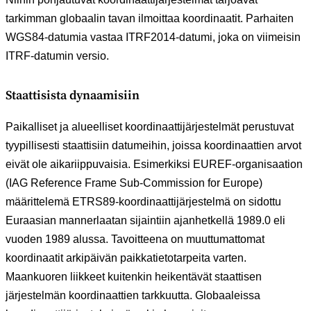
tarkimman globaalin tavan ilmoittaa koordinaatit. Parhaiten
WGS84-datumia vastaa ITRF2014-datumi, joka on viimeisin
ITRF-datumin versio.
Staattisista dynaamisiin
Paikalliset ja alueelliset koordinaattijärjestelmät perustuvat
tyypillisesti staattisiin datumeihin, joissa koordinaattien arvot
eivät ole aikariippuvaisia. Esimerkiksi EUREF-organisaation
(IAG Reference Frame Sub-Commission for Europe)
määrittelemä ETRS89-koordinaattijärjestelmä on sidottu
Euraasian mannerlaatan sijaintiin ajanhetkellä 1989.0 eli
vuoden 1989 alussa. Tavoitteena on muuttumattomat
koordinaatit arkipäivän paikkatietotarpeita varten.
Maankuoren liikkeet kuitenkin heikentävät staattisen
järjestelmän koordinaattien tarkkuutta. Globaaleissa