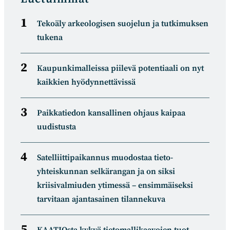
Tekoäly arkeologisen suojelun ja tutkimuksen
tukena
Kaupunkimalleissa piilevä potentiaali on nyt
kaikkien hyödynnettävissä
Paikkatiedon kansallinen ohjaus kaipaa
uudistusta
Satelliitti­paikannus muodostaa tieto­
yhteiskunnan selkä­rangan ja on siksi
kriisivalmiuden ytimessä – ensimmäiseksi
tarvitaan ajantasainen tilannekuva
KAATIOsta kykyä tietomal­likaa­vojen tuot­