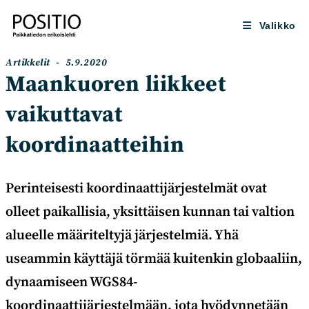
Siirry
suoraan
Valikko
sisältöön
Artikkelin
Artikkeli
Artikkelit
5.9.2020
kategoria:
julkaistu:
Maankuoren liikkeet
vaikuttavat
koordinaatteihin
Perinteisesti koordinaattijärjestelmät ovat
olleet paikallisia, yksittäisen kunnan tai valtion
alueelle määriteltyjä järjestelmiä. Yhä
useammin käyttäjä törmää kuitenkin globaaliin,
dynaamiseen WGS84-
koordinaattijärjestelmään, jota hyödynnetään