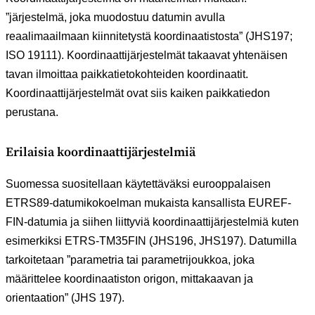
”järjestelmä, joka muodostuu datumin avulla
reaalimaailmaan kiinnitetystä koordinaatistosta” (JHS197;
ISO 19111). Koordinaattijärjestelmät takaavat yhtenäisen
tavan ilmoittaa paikkatietokohteiden koordinaatit.
Koordinaattijärjestelmät ovat siis kaiken paikkatiedon
perustana.
Erilaisia koordinaattijärjestelmiä
Suomessa suositellaan käytettäväksi eurooppalaisen
ETRS89-datumikokoelman mukaista kansallista EUREF-
FIN-datumia ja siihen liittyviä koordinaattijärjestelmiä kuten
esimerkiksi ETRS-TM35FIN (JHS196, JHS197). Datumilla
tarkoitetaan ”parametria tai parametrijoukkoa, joka
määrittelee koordinaatiston origon, mittakaavan ja
orientaation” (JHS 197).