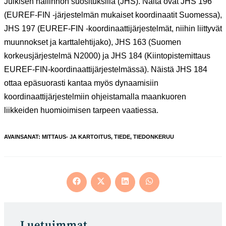
Julkisen hallinnon suosituksilla (JHS). Näitä ovat JHS 196
(EUREF-FIN -järjestelmän mukaiset koordinaatit Suomessa),
JHS 197 (EUREF-FIN -koordinaattijärjestelmät, niihin liittyvät
muunnokset ja karttalehtijako), JHS 163 (Suomen
korkeusjärjestelmä N2000) ja JHS 184 (Kiintopistemittaus
EUREF-FIN-koordinaattijärjestelmässä). Näistä JHS 184
ottaa epäsuorasti kantaa myös dynaamisiin
koordinaattijärjestelmiin ohjeistamalla maankuoren
liikkeiden huomioimisen tarpeen vaatiessa.
AVAINSANAT
:
MITTAUS- JA KARTOITUS
,
TIEDE
,
TIEDONKERUU
Opens
Opens
Opens
Opens
in
in
in
in
a
a
a
a
new
new
new
new
window
window
window
window
Luetuimmat