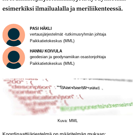
esimerkiksi ilmailualalla ja meriliikenteessä.
Kirjoittaja
PASI HÄKLI
vertausjärjestelmät -tutkimusryhmän johtaja
Paikkatietokeskus (MML)
HANNU KOIVULA
geodesian ja geodynamiikan osastonjohtaja
Paikkatietokeskus (MML)
Kuva: MML
Koordinaattijärjestelmä on määritelmän mukaan: