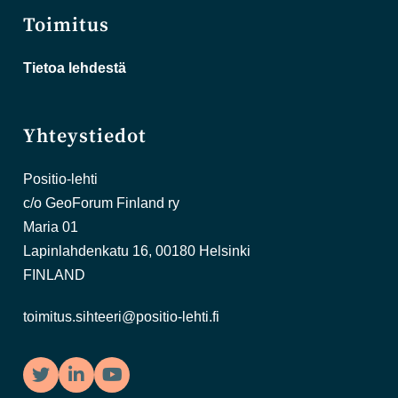
Toimitus
Tietoa lehdestä
Yhteystiedot
Positio-lehti
c/o GeoForum Finland ry
Maria 01
Lapinlahdenkatu 16, 00180 Helsinki
FINLAND
toimitus.sihteeri@positio-lehti.fi
Twitter
LinkedIn
YouTube