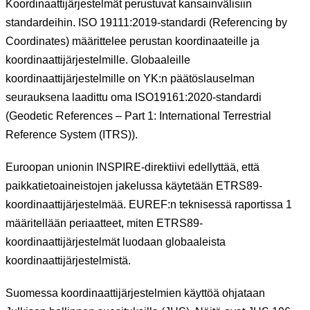
Koordinaattijärjestelmät perustuvat kansainvälisiin
standardeihin. ISO 19111:2019-standardi (Referencing by
Coordinates) määrittelee perustan koordinaateille ja
koordinaattijärjestelmille. Globaaleille
koordinaattijärjestelmille on YK:n päätöslauselman
seurauksena laadittu oma ISO19161:2020-standardi
(Geodetic References – Part 1: International Terrestrial
Reference System (ITRS)).
Euroopan unionin INSPIRE-direktiivi edellyttää, että
paikkatietoaineistojen jakelussa käytetään ETRS89-
koordinaattijärjestelmää. EUREF:n teknisessä raportissa 1
määritellään periaatteet, miten ETRS89-
koordinaattijärjestelmät luodaan globaaleista
koordinaattijärjestelmistä.
Suomessa koordinaattijärjestelmien käyttöä ohjataan