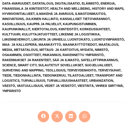
DATA-AVARUUDET
,
DATATALOUS
,
DIGITALISAATIO
,
ELÄIMISTÖ
,
ENERGIA
,
FINANSSIALA JA KIINTEISTÖT
,
HEALTH AND WELLBEING
,
HISTORY AND MAPS
,
HYVINVOINTIALUEET
,
ILMAKEHÄ JA AVARUUS
,
ILMASTONMUUTOS
,
INNOVATIONS
,
JULKINEN HALLINTO
,
KANSALLISET TIETOVARANNOT
,
KASVILLISUUS
,
KAUPPA JA PALVELUT
,
KAUPUNGISTUMINEN
,
KAUPUNKIMALLIT
,
KIERTOTALOUS
,
KIINTEISTÖT
,
KORKEUSSUHTEET
,
KULTTUURI
,
KULUTTAJATUOTTEET
,
LIIKENNE JA LOGISTIIKKA
,
LIIKENNEVERKOT
,
LIIKUNTA JA URHEILU
,
LUONTOKATO
,
LUONTOYMPÄRISTÖ
,
MAA- JA KALLIOPERÄ
,
MAANKÄYTTÖ
,
MAANKÄYTTÖTIEDOT
,
MAATALOUS
,
MEDIA
,
METSÄTALOUS
,
MITTAUS- JA KARTOITUS
,
MYDATA
,
NIMISTÖ
,
OSAAMINEN
,
OSOITTEET
,
PAIKANNUS
,
RAKENNETTU YMPÄRISTÖ
,
RAKENNUKSET JA RAKENTEET
,
SÄÄ JA ILMASTO
,
SATELLIITTIPAIKANNUS
,
SCIENCE
,
SMART CITY
,
SULAUTETUT SOVELLUKSET
,
SUOJELUALUEET
,
SURVEYING AND MAPPING
,
TEOLLISUUS
,
TERVEYDENHOITO
,
TERVEYSUHAT
,
TIEDE
,
TIEDONHALLINTA
,
TIEDONKERUU
,
TILASTOALUEET
,
TRANSPORT AND
LOGISTICS
,
TURVALLISUUS
,
TURVALLISUUSHAASTEET
,
URBANIZATION
,
VÄESTÖ
,
VASTUULLISUUS
,
VEDET JA VESISTÖT
,
VIESTINTÄ
,
VIHREÄ SIIRTYMÄ
,
YMPÄRISTÖ
Opens
Opens
Opens
Opens
in
in
in
in
a
a
a
a