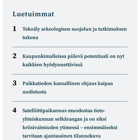
new
new
new
new
window
window
window
window
Luetuimmat
Tekoäly arkeologisen suojelun ja tutkimuksen
tukena
Kaupunkimalleissa piilevä potentiaali on nyt
kaikkien hyödynnettävissä
Paikkatiedon kansallinen ohjaus kaipaa
uudistusta
Satelliitti­paikannus muodostaa tieto­
yhteiskunnan selkä­rangan ja on siksi
kriisivalmiuden ytimessä – ensimmäiseksi
tarvitaan ajantasainen tilannekuva