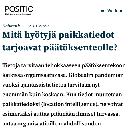
Siirry
suoraan
Valikko
sisältöön
Artikkelin
Artikkeli
Kolumnit
27.11.2020
kategoria:
julkaistu:
Mitä hyötyjä paikkatiedot
tarjoavat päätöksenteolle?
Tietoja tarvitaan tehokkaaseen päätöksentekoon
kaikissa organisaatioissa. Globaalin pandemian
vuoksi ajantasaista tietoa tarvitaan nyt
enemmän kuin koskaan. Kun tiedot muutetaan
paikkatiedoksi (location intelligence), ne voivat
esimerkiksi auttaa pitämään ihmiset turvassa,
antaa organisaatioille mahdollisuuden