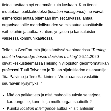
tietoa tarvitaan nyt enemmän kuin koskaan. Kun tiedot
muutetaan paikkatiedoksi (
location intelligence
), ne voivat
esimerkiksi auttaa pitämään ihmiset turvassa, antaa
organisaatioille mahdollisuuden valmistautua kausittaisiin
vaihteluihin ja auttaa kuntien, yritysten ja kansalaisten
välisessä kommunikaatiossa.
Telian ja GeoForumin järjestämässä webinaarissa “
Turning
point in knowledge-based decision making
” 26.11.2020
olivat keskustelemassa Helsingin yliopiston geoinformatiikan
professori Tuuli Toivonen ja Telian sijaintitiedon asiantuntijat
Tiia Palvimo ja Tero Särkiniemi. Webinaarissa vastattiin
seuraaviin kysymyksiin:
Mitä on paikkatieto ja mitä mahdollisuuksia se tarjoaa
kaupungeille, kunnille ja muille organisaatioille?
Kuinka
location intelligence
auttaa kriisitilanteisiin