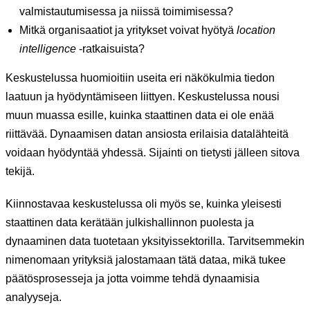
valmistautumisessa ja niissä toimimisessa?
Mitkä organisaatiot ja yritykset voivat hyötyä
location
intelligence
-ratkaisuista?
Keskustelussa huomioitiin useita eri näkökulmia tiedon
laatuun ja hyödyntämiseen liittyen. Keskustelussa nousi
muun muassa esille, kuinka staattinen data ei ole enää
riittävää. Dynaamisen datan ansiosta erilaisia datalähteitä
voidaan hyödyntää yhdessä. Sijainti on tietysti jälleen sitova
tekijä.
Kiinnostavaa keskustelussa oli myös se, kuinka yleisesti
staattinen data kerätään julkishallinnon puolesta ja
dynaaminen data tuotetaan yksityissektorilla. Tarvitsemmekin
nimenomaan yrityksiä jalostamaan tätä dataa, mikä tukee
päätösprosesseja ja jotta voimme tehdä dynaamisia
analyyseja.