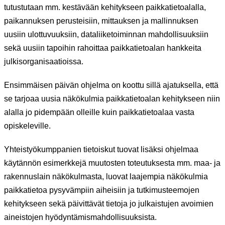
tutustutaan mm. kestävään kehitykseen paikkatietoalalla,
paikannuksen perusteisiin, mittauksen ja mallinnuksen
uusiin ulottuvuuksiin, dataliiketoiminnan mahdollisuuksiin
sekä uusiin tapoihin rahoittaa paikkatietoalan hankkeita
julkisorganisaatioissa.
Ensimmäisen päivän ohjelma on koottu sillä ajatuksella, että
se tarjoaa uusia näkökulmia paikkatietoalan kehitykseen niin
alalla jo pidempään olleille kuin paikkatietoalaa vasta
opiskeleville.
Yhteistyökumppanien tietoiskut tuovat lisäksi ohjelmaa
käytännön esimerkkejä muutosten toteutuksesta mm. maa- ja
rakennuslain näkökulmasta, luovat laajempia näkökulmia
paikkatietoa pysyvämpiin aiheisiin ja tutkimusteemojen
kehitykseen sekä päivittävät tietoja jo julkaistujen avoimien
aineistojen hyödyntämismahdollisuuksista.