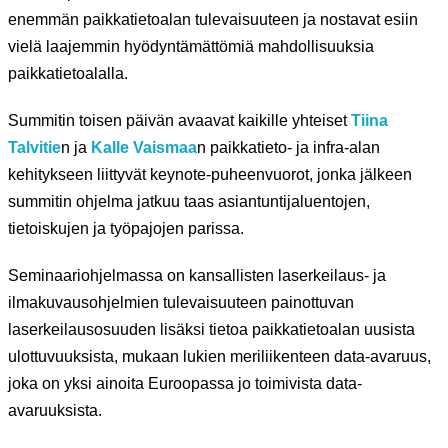
enemmän paikkatietoalan tulevaisuuteen ja nostavat esiin
vielä laajemmin hyödyntämättömiä mahdollisuuksia
paikkatietoalalla.
Summitin toisen päivän avaavat kaikille yhteiset
Tiina
Talvitie
n ja
Kalle Vaismaa
n paikkatieto- ja infra-alan
kehitykseen liittyvät keynote-puheenvuorot, jonka jälkeen
summitin ohjelma jatkuu taas asiantuntijaluentojen,
tietoiskujen ja työpajojen parissa.
Seminaariohjelmassa on kansallisten laserkeilaus- ja
ilmakuvausohjelmien tulevaisuuteen painottuvan
laserkeilausosuuden lisäksi tietoa paikkatietoalan uusista
ulottuvuuksista, mukaan lukien meriliikenteen data-avaruus,
joka on yksi ainoita Euroopassa jo toimivista data-
avaruuksista.