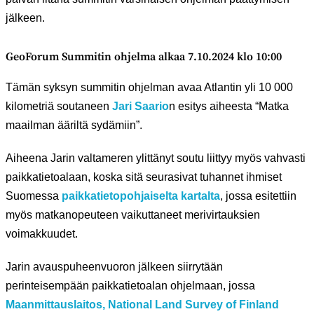
jälkeen.
GeoForum Summitin ohjelma alkaa 7.10.2024 klo 10:00
Tämän syksyn summitin ohjelman avaa Atlantin yli 10 000
kilometriä soutaneen
Jari Saario
n esitys aiheesta “Matka
maailman ääriltä sydämiin”.
Aiheena Jarin valtameren ylittänyt soutu liittyy myös vahvasti
paikkatietoalaan, koska sitä seurasivat tuhannet ihmiset
Suomessa
paikkatietopohjaiselta kartalta
, jossa esitettiin
myös matkanopeuteen vaikuttaneet merivirtauksien
voimakkuudet.
Jarin avauspuheenvuoron jälkeen siirrytään
perinteisempään paikkatietoalan ohjelmaan, jossa
Maanmittauslaitos, National Land Survey of Finland