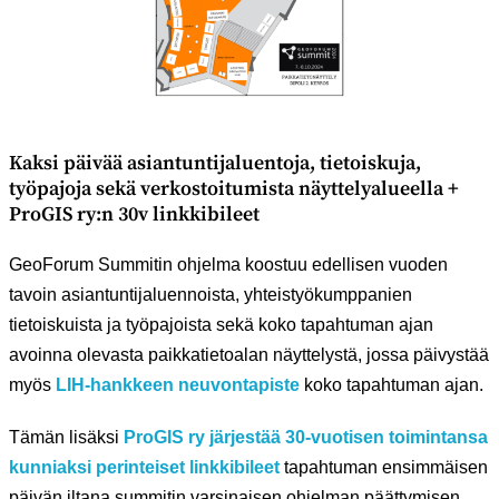
Kaksi päivää asiantuntijaluentoja, tietoiskuja,
työpajoja sekä verkostoitumista näyttelyalueella +
ProGIS ry:n 30v linkkibileet
GeoForum Summitin ohjelma koostuu edellisen vuoden
tavoin asiantuntijaluennoista, yhteistyökumppanien
tietoiskuista ja työpajoista sekä koko tapahtuman ajan
avoinna olevasta paikkatietoalan näyttelystä, jossa päivystää
myös
LIH-hankkeen neuvontapiste
koko tapahtuman ajan.
Tämän lisäksi
ProGIS ry järjestää 30-vuotisen toimintansa
kunniaksi perinteiset linkkibileet
tapahtuman ensimmäisen
päivän iltana summitin varsinaisen ohjelman päättymisen