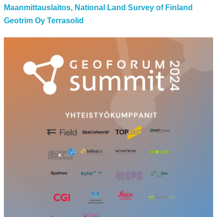
Maanmittauslaitos, National Land Survey of Finland
Geotrim Oy
Terrasolid