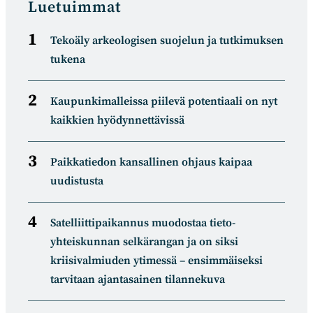
Luetuimmat
Tekoäly arkeologisen suojelun ja tutkimuksen
tukena
Kaupunkimalleissa piilevä potentiaali on nyt
kaikkien hyödynnettävissä
Paikkatiedon kansallinen ohjaus kaipaa
uudistusta
Satelliitti­paikannus muodostaa tieto­
yhteiskunnan selkä­rangan ja on siksi
kriisivalmiuden ytimessä – ensimmäiseksi
tarvitaan ajantasainen tilannekuva