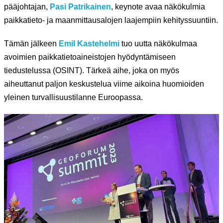
pääjohtajan,
Pasi Patrikainen
, keynote avaa näkökulmia
paikkatieto- ja maanmittausalojen laajempiin kehityssuuntiin.
Tämän jälkeen
Emil Kastehelmi
tuo uutta näkökulmaa
avoimien paikkatietoaineistojen hyödyntämiseen
tiedustelussa (OSINT). Tärkeä aihe, joka on myös
aiheuttanut paljon keskustelua viime aikoina huomioiden
yleinen turvallisuustilanne Euroopassa.