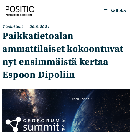
Siirry
suoraan
Valikko
sisältöön
Artikkelin
Artikkeli
Tiedotteet
26.8.2024
kategoria:
julkaistu:
Paikkatietoalan
ammattilaiset kokoontuvat
nyt ensimmäistä kertaa
Espoon Dipoliin