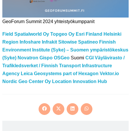
GeoForum Summit 2024 yhteistyökumppanit
Field
Spatialworld Oy
Topgeo Oy
Esri Finland
Helsinki
Region Infoshare
Infrakit
Sitowise
Spatineo
Finnish
Environment Institute (Syke) – Suomen ympäristökeskus
(Syke)
Novatron
Gispo
OSGeo
Suomi
CGI
Väylävirasto /
Trafikledsverket / Finnish Transport Infrastructure
Agency
Leica Geosystems part of Hexagon
Vektor.io
Nordic Geo Center Oy
Location Innovation Hub
Opens
Opens
Opens
Opens
in
in
in
in
a
a
a
a
new
new
new
new
window
window
window
window