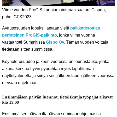
Viime vuoden ProGIS-kunniamaininnan saajan, Gispon,
puhe, GFS2023
Avausosuuden lopuksi jaetaan vielä
paikkatietoalan
perinteinen ProGIS-palkinto
, jonka viime vuonna
vastaanotti Summitissa
Gispo Oy.
Tämän vuoden voittaja
tiedetään sitten summitissa.
Keynote-osuuden jälkeen vuorossa on lounastauko, jonka
aikana kerkiää hyvin pyörähtää myös tapahtuman
näyttelyalueella ja siirtyä sen jälkeen tauon jälkeen vuorossa
olevaan ohjelmaan.
Ensimmäisen päivän luennot, tietoiskut ja työpajat alkavat
klo 13:00
Ensimmäisen päivän iltapäivän seminaariohjelmassa