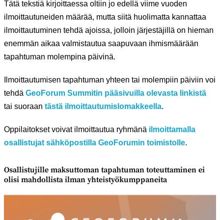
Tätä tekstiä kirjoittaessa oltiin jo edellä viime vuoden
ilmoittautuneiden määrää, mutta siitä huolimatta kannattaa
ilmoittautuminen tehdä ajoissa, jolloin järjestäjillä on hieman
enemmän aikaa valmistautua saapuvaan ihmismäärään
tapahtuman molempina päivinä.
Ilmoittautumisen tapahtuman yhteen tai molempiin päiviin voi
tehdä
GeoForum Summitin pääsivuilla olevasta linkistä
tai suoraan
tästä ilmoittautumislomakkeella
.
Oppilaitokset voivat ilmoittautua ryhmänä
ilmoittamalla
osallistujat sähköpostilla GeoForumin toimistolle
.
Osallistujille maksuttoman tapahtuman toteuttaminen ei
olisi mahdollista ilman yhteistyökumppaneita