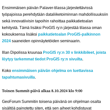
Ensimmäisen päivän Palaver-tilassa järjestettävissä
työpajoissa perehdytään dataliiketoiminnan mahdollisuuksiin
sekä innovatiivisin tapoihin rahoittaa paikkatietoalan
kehitystä. Tämä lisäksi ProGIS ry:n järjestää tilassa oman
kokouksensa lisäksi
paikkatietoalan ProGIS-palkinnon
2024
saaneiden opinnäytetöiden seminaarin.
Illan Dipolissa kruunaa
ProGIS ry:n 30 v linkkibileet, joista
löytyy tarkemmat tiedot ProGIS ry:n sivuilta
.
Koko
ensimmäisen päivän ohjelma on luettavissa
tapahtumasivuilla
.
Toinen Summit-päivä alkaa 8.10.2024 klo 9:00
GeoForum Summitin toisena päivänä on ohjelman osalta
sisältöä painotettu siten, että sen aiheet kohdistuvat