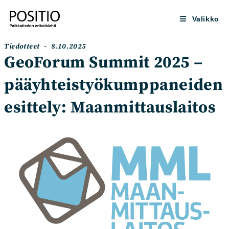
Siirry
suoraan
Valikko
sisältöön
Artikkelin
Artikkeli
Tiedotteet
8.10.2025
kategoria:
julkaistu:
GeoForum Summit 2025 –
pääyhteistyökumppaneiden
esittely: Maanmittauslaitos