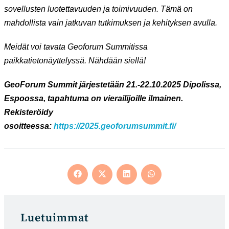
sovellusten luotettavuuden ja toimivuuden. Tämä on
mahdollista vain jatkuvan tutkimuksen ja kehityksen avulla.
Meidät voi tavata Geoforum Summitissa
paikkatietonäyttelyssä. Nähdään siellä!
GeoForum Summit järjestetään 21.-22.10.2025 Dipolissa,
Espoossa, tapahtuma on vierailijoille ilmainen.
Rekisteröidy
osoitteessa:
https://2025.geoforumsummit.fi/
Opens
Opens
Opens
Opens
in
in
in
in
a
a
a
a
new
new
new
new
window
window
window
window
Luetuimmat