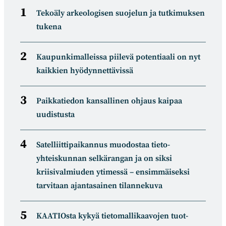
Tekoäly arkeologisen suojelun ja tutkimuksen
tukena
Kaupunkimalleissa piilevä potentiaali on nyt
kaikkien hyödynnettävissä
Paikkatiedon kansallinen ohjaus kaipaa
uudistusta
Satelliitti­paikannus muodostaa tieto­
yhteiskunnan selkä­rangan ja on siksi
kriisivalmiuden ytimessä – ensimmäiseksi
tarvitaan ajantasainen tilannekuva
KAATIOsta kykyä tietomal­likaa­vojen tuot­